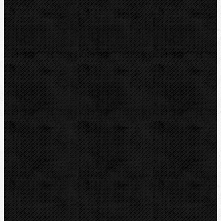
REED
HEUER
IRWIN
RYOBI
Kontakt
NIPO Tools s.r.o
Lipová 7
CZ-763 26 LUHAČOVICE
Telefon obj.:
602 719 020
Telefon fakt.:
608 719 020
nipo@nipo.cz
E-mail: