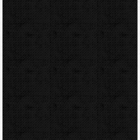
BERNZOMATIC
NIPO
ROTHENBERGER
REMS
VIRAX
LEISTER
CBC