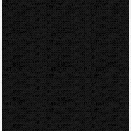
Řezáky a kolečka
Řezné kolečka na ocel
Komentáře
Přidat komentář
Sortiment
Akce
Bazar
Novinky
Videoinspekce