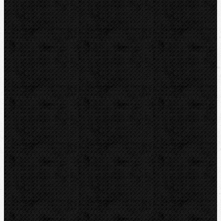
Vysoušení, odvlhčování
Zmrazovací zařízení
Vrtání a frézy
Elektomontážní nářadí
Lokalizace a trasování
Značky
RIDGID