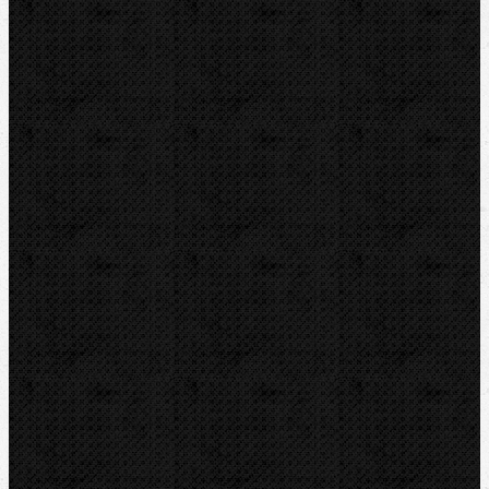
KEMPER
Guilbert EXPRESS
ZENTEN
DYTRON
KNIPEX
LOXEAL