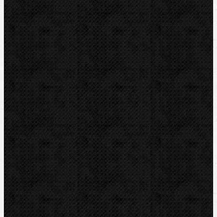
Řezáky a kolečka
Odhrotovače, kalibry
Úkosovače
Hasáky, kleště, klíče
Ohýbačky
Vyhrdlovače
Lisování