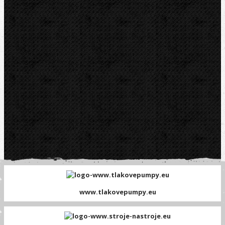
Platební brána GOPAY
www.tlakovepumpy.eu