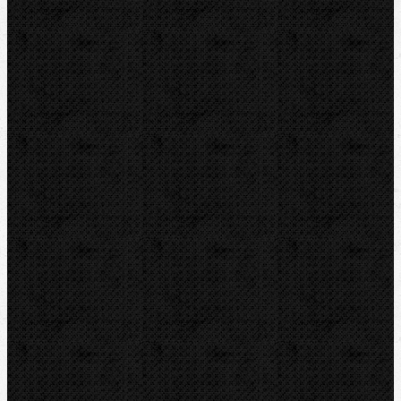
Detektory a těsnění
Montážní výbava
Svěráky a pracovní stoly
Pájení a hořáky
Svářečky plastů
Nůžky