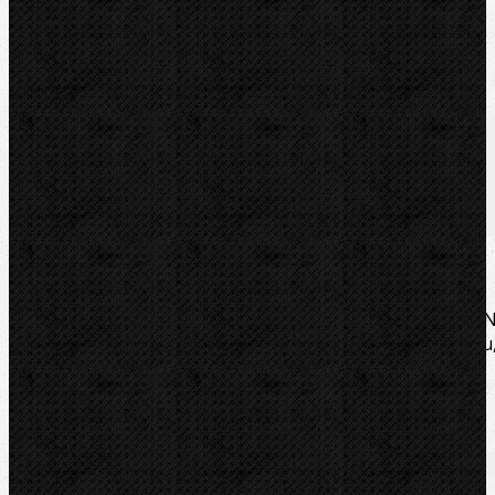
Přidat do košíku
Kód zboží:
6005-9
Značka:
ZENTEN
Popis
Soubory/Odkazy
Videa
Zařazení
Komentáře (0)
Rozměr: D 19 x w 6,2 x d 5 mm. Do řezáků ZENTE
Kompakt+ Inox, Cu, Al a jiných producentů. Na Inox, Cu
Al trubky do síly stěny 2,5 mm.
Soubory/Odkazy