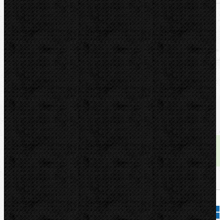
U nás zaplatíte
119,99
Kč
U nás zaplatíte s DPH
145,19
Kč
Dostupnost:
skladem
Množství: