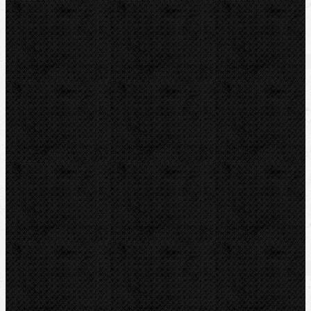
Video
Katalog
Video
Zařazení
Řezné kolečka na Cu, Al a Inox