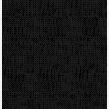
Závitořezy
Drážkovače
Pily
Tlakové pumpy
Čističky kanalizace
Odvápňovací systémy
Klimatizační technika