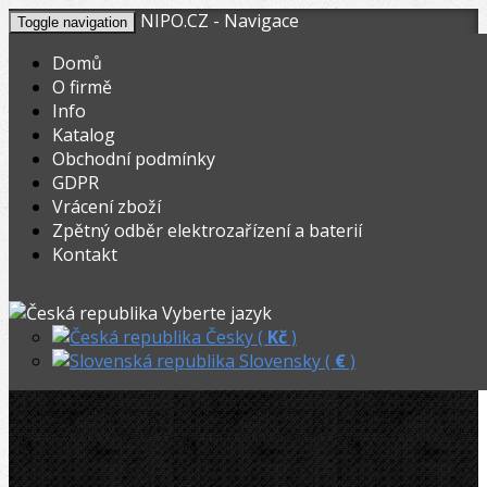
NIPO.CZ - Navigace
Toggle navigation
Domů
O firmě
Info
KOŠÍK
V nákupním košíku máte
0
ks zboží.
Katalog
0,00
Registrovat
Přihlásit
Celkem:
Kč
Obchodní podmínky
GDPR
NIPO.CZ
»
Řezáky a kolečka
»
Řezné kolečka na Cu, Al a Inox
»
Vrácení zboží
Zpětný odběr elektrozařízení a baterií
Zenten řezné kolečko Inox, Cu, Al (19x6,2 mm)
Kontakt
Akční
Zenten řezné kolečko Inox, Cu, Al
Vyberte jazyk
(19x6,2 mm)
Česky (
Kč
)
Slovensky (
€
)