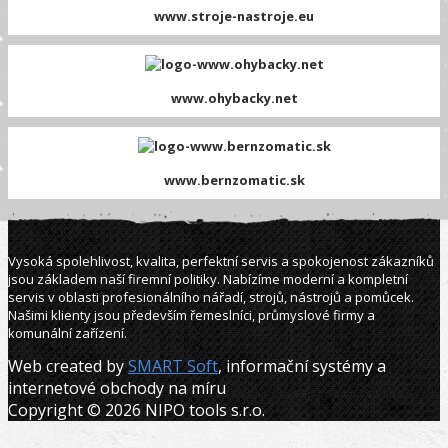
www.stroje-nastroje.eu
www.ohybacky.net
www.bernzomatic.sk
Vysoká spolehlivost, kvalita, perfektní servis a spokojenost zákazníků
jsou základem naší firemní politiky. Nabízíme moderní a kompletní
servis v oblasti profesionálního nářadí, strojů, nástrojů a pomůcek.
Našimi klienty jsou především řemeslníci, průmyslové firmy a
komunální zařízení.
Web created by
SMART Soft
, informační systémy a
internetové obchody na míru
Copyright © 2026 NIPO tools s.r.o.