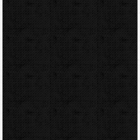
REED
HEUER
IRWIN
RYOBI
Kontakt
NIPO Tools s.r.o
Lipová 7
CZ-763 26 LUHAČOVICE
Telefon obj.:
602 719 020
Telefon fakt.:
608 719 020
nipo@nipo.cz
E-mail: