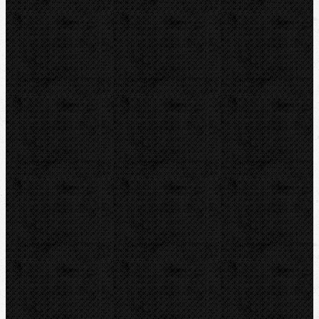
Nůžky
Řezáky a kolečka
Odhrotovače, kalibry
Úkosovače
Hasáky, kleště, klíče
Ohýbačky
Mechanické
Elektrické