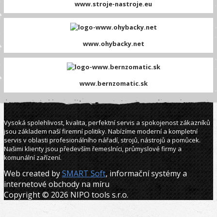
www.stroje-nastroje.eu
www.ohybacky.net
www.bernzomatic.sk
Vysoká spolehlivost, kvalita, perfektní servis a spokojenost zákazníků
jsou základem naší firemní politiky. Nabízíme moderní a kompletní
servis v oblasti profesionálního nářadí, strojů, nástrojů a pomůcek.
Našimi klienty jsou především řemeslníci, průmyslové firmy a
komunální zařízení.
Web created by
SMART Soft
, informační systémy a
internetové obchody na míru
Copyright © 2026 NIPO tools s.r.o.