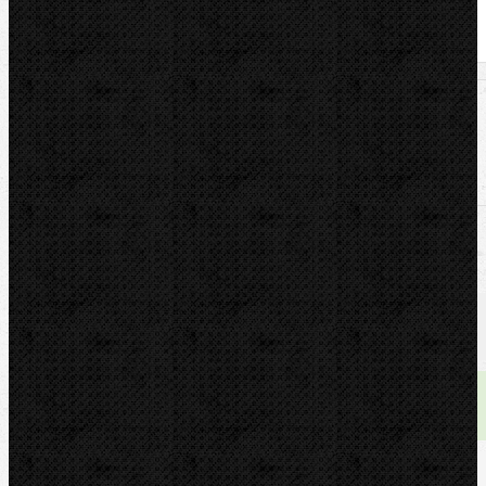
U nás zaplatíte
1 323,00
Kč
U nás zaplatíte s DPH
1 600,83
Kč
Dostupnost:
skladem
Množství: