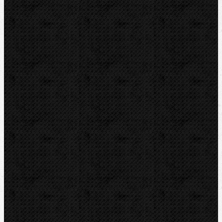
Elekrohydraulické
Hydraulické
Ohýbací segmenty CBC
Ohýbací segmenty RIDGID
Ohýbací segmenty REMS
Ohýbací segmenty ROTHENBERGER
Ohýbačky stavební oceli
Příslušenství
Vyhrdlovače
Lisování