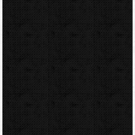
Tabulka
Zařazení
Ohýbačky
Komentáře
Ohýbačky / Ohýbací segmenty CBC
Přidat komentář
Sortiment
Akce
Bazar