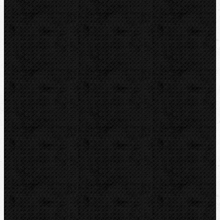
Závitořezy
Drážkovače
Pily
Tlakové pumpy
Čističky kanalizace
Odvápňovací systémy
Klimatizační technika