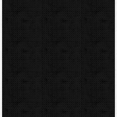
Vysoušení, odvlhčování
Zmrazovací zařízení
Vrtání a frézy
Elektomontážní nářadí
Lokalizace a trasování
Značky
RIDGID