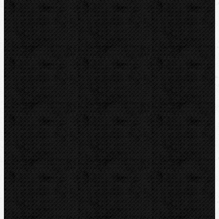
Novinky
Videoinspekce
Detektory a těsnění
Montážní výbava
Svěráky a pracovní stoly
Pájení a hořáky
Svářečky plastů