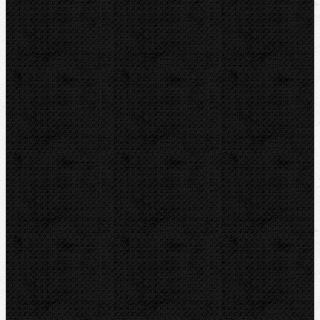
KEMPER
Guilbert EXPRESS
ZENTEN
DYTRON
KNIPEX
LOXEAL