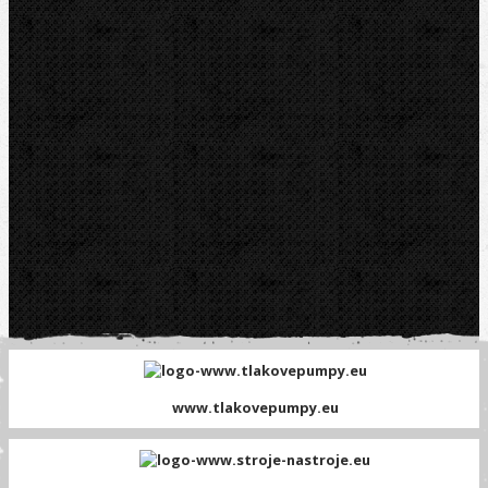
Platební brána GOPAY
www.tlakovepumpy.eu