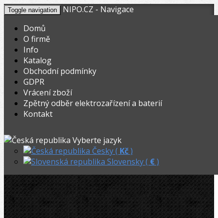
NIPO.CZ - Navigace
Toggle navigation
Domů
O firmě
Info
KOŠÍK
V nákupním košíku máte
0
ks zboží.
Katalog
0,00
Registrovat
Přihlásit
Celkem:
Kč
Obchodní podmínky
GDPR
NIPO.CZ
»
Ohýbačky
»
Ohýbací segmenty CBC
»
Vrácení zboží
Zpětný odběr elektrozařízení a baterií
CBC ohýb. rameno 10-12mm
Kontakt
CBC ohýb. rameno 10-12mm
Vyberte jazyk
Česky (
Kč
)
Slovensky (
€
)