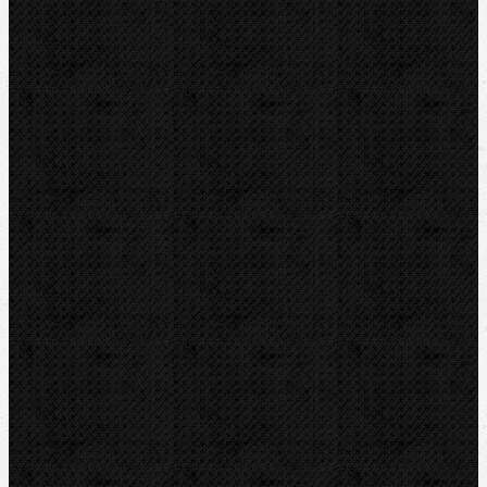
BERNZOMATIC
NIPO
ROTHENBERGER
REMS
VIRAX
LEISTER
CBC