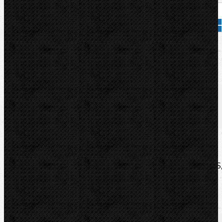
Přidat do košíku
Kód zboží:
000003
Značka:
CBC
Popis
Soubory/Odkazy
Zařazení
Komentáře (0)
Ohýbací rameno k ohýbačkám k ohýbačkám CBC OB85S
OB85SB, OB2003E, P22A, MC2005P22A, OB85S.
Soubory/Odkazy