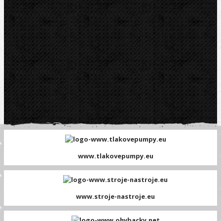
www.tlakovepumpy.eu
www.stroje-nastroje.eu