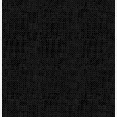
Ohýbací segmenty REMS
Ohýbací segmenty ROTHENBERGER
Ohýbačky stavební oceli
Příslušenství
Vyhrdlovače
Lisování
Závitořezy
Drážkovače