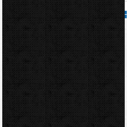
Přidat do košíku
Kód zboží:
595371
Značka:
CBC
Popis
Zařazení
Komentáře (0)
CBC Rolna 20mm pro UNI42.
Zařazení