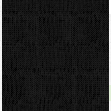
U nás zaplatíte
2 519,00
Kč
U nás zaplatíte s DPH
3 047,99
Kč
Dostupnost:
skladem
Množství: