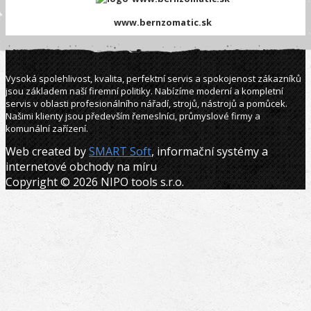
www.bernzomatic.sk
Vysoká spolehlivost, kvalita, perfektní servis a spokojenost zákazníků
jsou základem naší firemní politiky. Nabízíme moderní a kompletní
servis v oblasti profesionálního nářadí, strojů, nástrojů a pomůcek.
Našimi klienty jsou především řemeslníci, průmyslové firmy a
komunální zařízení.
Web created by
SMART Soft
, informační systémy a
internetové obchody na míru
Copyright © 2026 NIPO tools s.r.o.