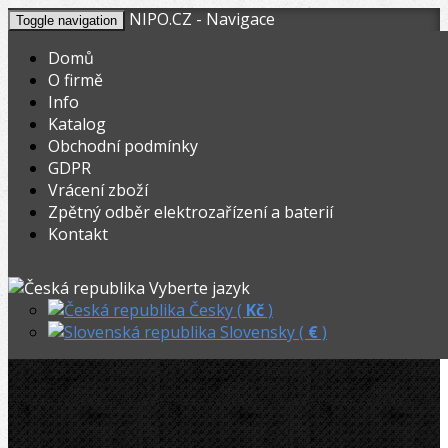
NIPO.CZ - Navigace
Toggle navigation
Domů
O firmě
Info
KOŠÍK
V nákupním košíku máte
0
ks zboží.
Katalog
0,00
Registrovat
Přihlásit
Celkem:
Kč
Obchodní podmínky
GDPR
NIPO.CZ
»
Ohýbačky
»
Vrácení zboží
Zpětný odběr elektrozařízení a baterií
CBC Rolna 20mm pro UNI42
Kontakt
CBC Rolna 20mm pro UNI42
Vyberte jazyk
Česky (
Kč
)
Slovensky (
€
)