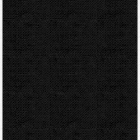
Vrtání a frézy
Elektomontážní nářadí
Lokalizace a trasování
Značky
RIDGID
BERNZOMATIC
NIPO