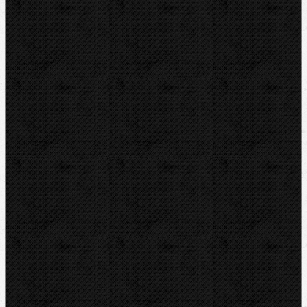
IRWIN
RYOBI
Kontakt
NIPO Tools s.r.o
Lipová 7
CZ-763 26 LUHAČOVICE
Telefon obj.:
602 719 020
Telefon fakt.:
608 719 020
nipo@nipo.cz
E-mail:
Platební brána GOPAY