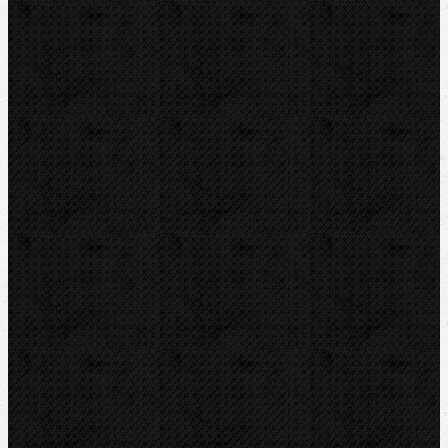
Detektory a těsnění
Montážní výbava
Svěráky a pracovní stoly
Pájení a hořáky
Svářečky plastů
Nůžky
Řezáky a kolečka