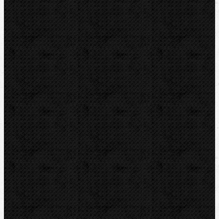
ZENTEN
DYTRON
KNIPEX
LOXEAL
REED
HEUER