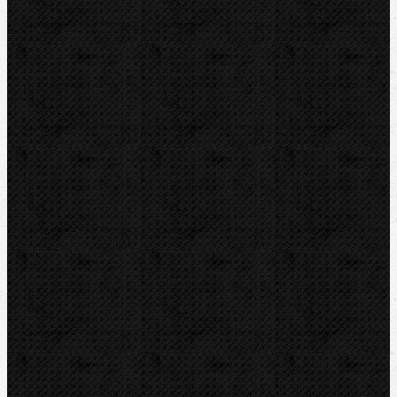
Pily
Tlakové pumpy
Čističky kanalizace
Odvápňovací systémy
Klimatizační technika
Vysoušení, odvlhčování
Zmrazovací zařízení