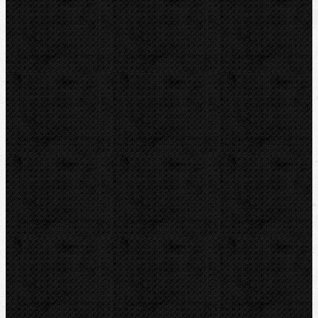
Ohýbačky
Komentáře
Ohýbačky / Ohýbací segmenty CBC
Přidat komentář
Sortiment
Akce
Bazar
Novinky
Videoinspekce