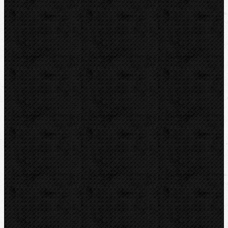
Odhrotovače, kalibry
Úkosovače
Hasáky, kleště, klíče
Ohýbačky
Mechanické
Elektrické
Elekrohydraulické
Hydraulické
Ohýbací segmenty CBC
Ohýbací segmenty RIDGID