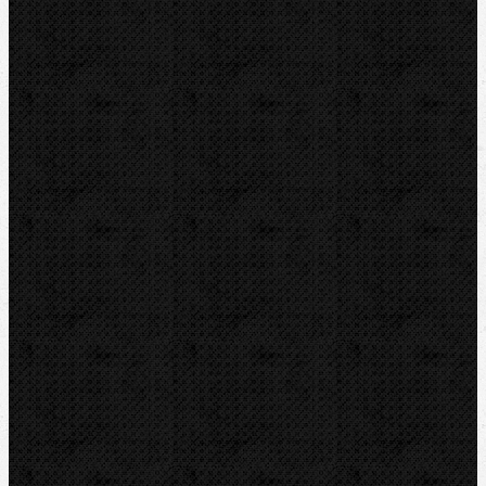
ROTHENBERGER
REMS
VIRAX
LEISTER
CBC
KEMPER
Guilbert EXPRESS