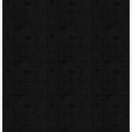
IRWIN
RYOBI
Kontakt
NIPO Tools s.r.o
Lipová 7
CZ-763 26 LUHAČOVICE
Telefon obj.:
602 719 020
Telefon fakt.:
608 719 020
nipo@nipo.cz
E-mail:
Platební brána GOPAY