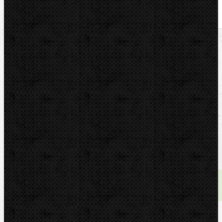
U nás zaplatíte
3 725,00
Kč
U nás zaplatíte s DPH
4 507,25
Kč
Dostupnost:
skladem
Množství: