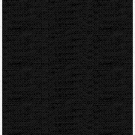
Detektory a těsnění
Montážní výbava
Svěráky a pracovní stoly
Pájení a hořáky
Svářečky plastů
Nůžky
Řezáky a kolečka