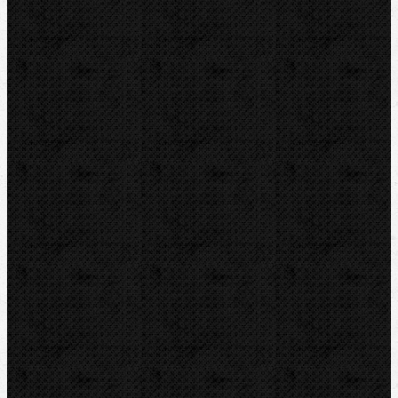
Vrtání a frézy
Elektomontážní nářadí
Lokalizace a trasování
Značky
RIDGID
BERNZOMATIC
NIPO