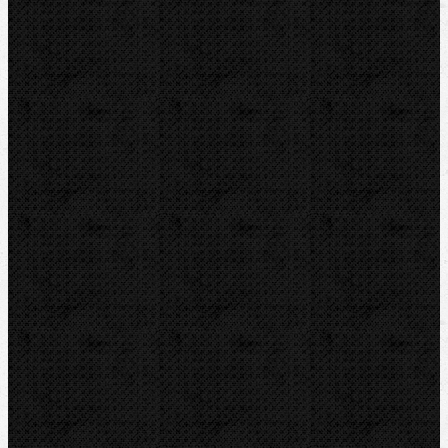
ZENTEN
DYTRON
KNIPEX
LOXEAL
REED
HEUER