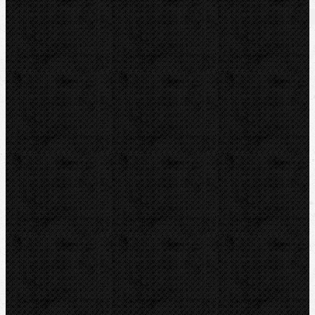
Ohýbačky
Komentáře
Ohýbačky / Ohýbací segmenty CBC
Přidat komentář
Sortiment
Akce
Bazar
Novinky
Videoinspekce