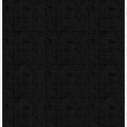
Odhrotovače, kalibry
Úkosovače
Hasáky, kleště, klíče
Ohýbačky
Mechanické
Elektrické
Elekrohydraulické
Hydraulické
Ohýbací segmenty CBC
Ohýbací segmenty RIDGID