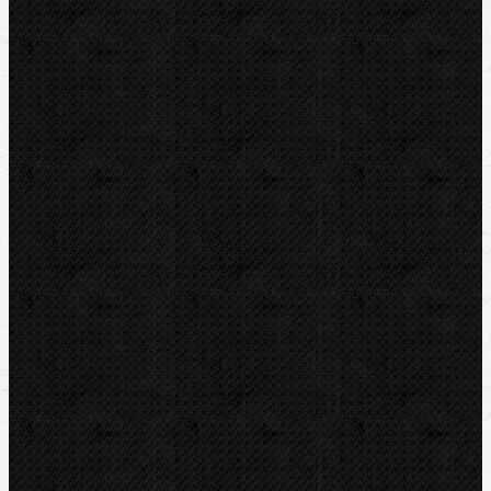
Ohýbací segmenty REMS
Ohýbací segmenty ROTHENBERGER
Ohýbačky stavební oceli
Příslušenství
Vyhrdlovače
Lisování
Závitořezy
Drážkovače