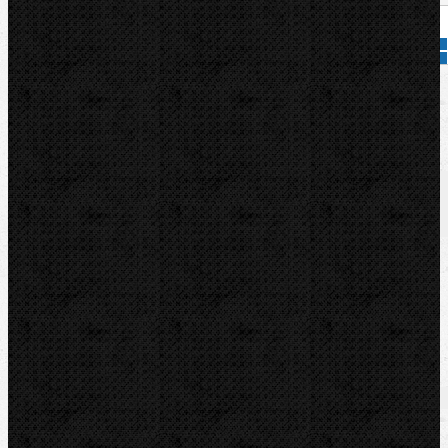
Přidat do košíku
Kód zboží:
595093
Značka:
CBC
Popis
Zařazení
Komentáře (0)
CBC Rolna 30mm pro UNI60.
Zařazení