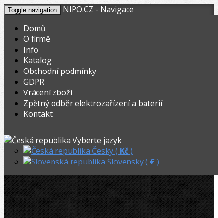
NIPO.CZ - Navigace
Toggle navigation
Domů
O firmě
Info
KOŠÍK
V nákupním košíku máte
0
ks zboží.
Katalog
0,00
Registrovat
Přihlásit
Celkem:
Kč
Obchodní podmínky
GDPR
NIPO.CZ
»
Ohýbačky
»
Ohýbací segmenty CBC
»
Vrácení zboží
Zpětný odběr elektrozařízení a baterií
CBC Rolna 30mm pro UNI60
Kontakt
CBC Rolna 30mm pro UNI60
Vyberte jazyk
Česky (
Kč
)
Slovensky (
€
)