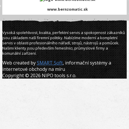
www.bernzomatic.sk
Vysoká spolehlivost, kvalita, perfektní servis a spokojenost zákazníků
jsou základem naší firemní politiky. Nabízíme moderní a kompletní
servis v oblasti profesionálního nářadí, strojů, nástrojů a pomůcek.
Našimi klienty jsou především řemeslníci, průmyslové firmy a
komunální zařízení.
Web created by
SMART Soft
, informační systémy a
internetové obchody na míru
Copyright © 2026 NIPO tools s.r.o.