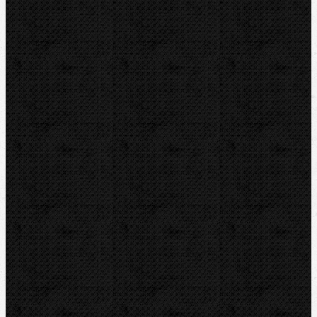
ROTHENBERGER
REMS
VIRAX
LEISTER
CBC
KEMPER
Guilbert EXPRESS