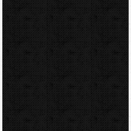
Pily
Tlakové pumpy
Čističky kanalizace
Odvápňovací systémy
Klimatizační technika
Vysoušení, odvlhčování
Zmrazovací zařízení