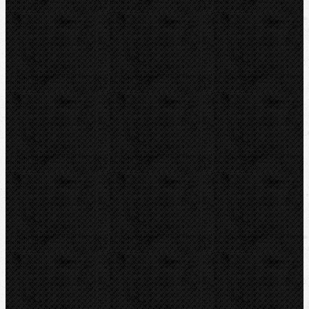
Nůžky
Řezáky a kolečka
Odhrotovače, kalibry
Kalibry
Odhrotovače
Úkosovače
Hasáky, kleště, klíče