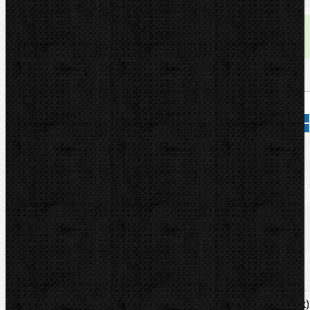
Dostupnost:
skladem
Množství:
Přidat do košíku
Kód zboží:
041163
Značka:
CBC
Popis
Zařazení
Komentáře (0)
Nástroj ke kalibrování vícevrstvých trubek (Al-Pex)