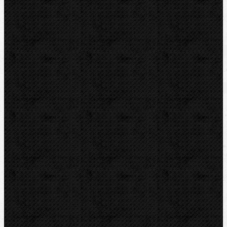
(40x3,5mm-50x4mm-63x4,5mm).
Zařazení
Odhrotovače, kalibry
Komentáře
Odhrotovače, kalibry / Kalibry
Přidat komentář
Sortiment
Akce
Bazar