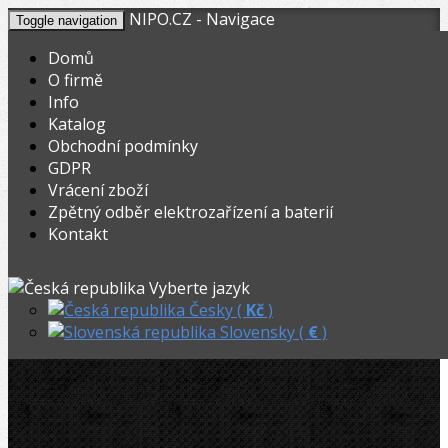
NIPO.CZ - Navigace
Toggle navigation
Domů
O firmě
Info
KOŠÍK
V nákupním košíku máte
0
ks zboží.
Katalog
0,00
Registrovat
Přihlásit
Celkem:
Kč
Obchodní podmínky
GDPR
NIPO.CZ
»
Odhrotovače, kalibry
»
Kalibry
»
Vrácení zboží
Zpětný odběr elektrozařízení a baterií
CBC Kalibr AL-PEX, 40-50-63mm
Kontakt
Akční
CBC Kalibr AL-PEX, 40-50-63mm
Vyberte jazyk
Česky (
Kč
)
Slovensky (
€
)