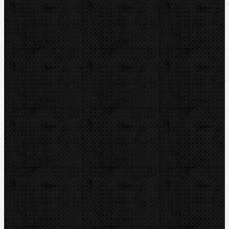
Detektory a těsnění
Montážní výbava
Svěráky a pracovní stoly
Pájení a hořáky
Svářečky plastů
Nůžky