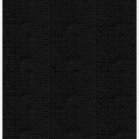
KEMPER
Guilbert EXPRESS
ZENTEN
DYTRON
KNIPEX
LOXEAL
REED