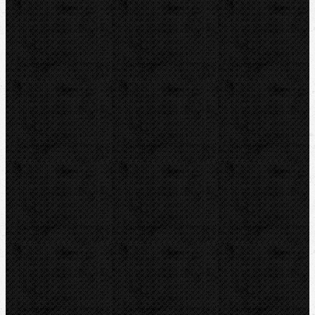
HEUER
IRWIN
RYOBI
Kontakt
NIPO Tools s.r.o
Lipová 7
CZ-763 26 LUHAČOVICE
Telefon obj.:
602 719 020
Telefon fakt.:
608 719 020
nipo@nipo.cz
E-mail: