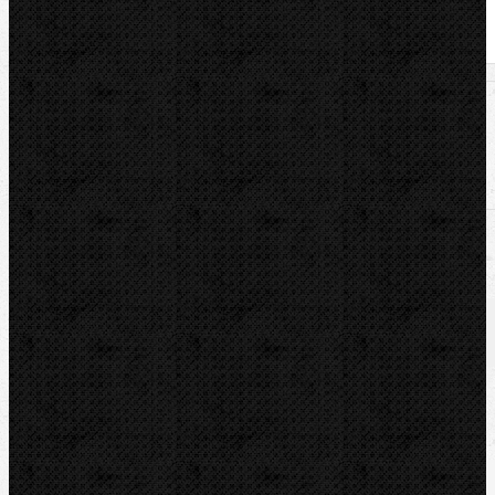
U nás zaplatíte
3 990,00
Kč
U nás zaplatíte s DPH
4 827,90
Kč
Dostupnost:
Na dotaz
Množství: