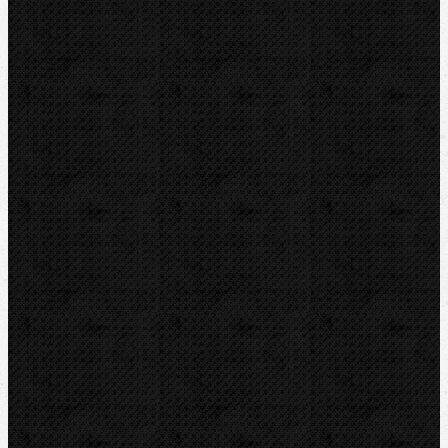
NIPO
ROTHENBERGER
REMS
VIRAX
LEISTER
CBC