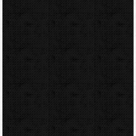
Vysoušení, odvlhčování
Zmrazovací zařízení
Vrtání a frézy
Elektomontážní nářadí
Lokalizace a trasování
Značky
RIDGID
BERNZOMATIC