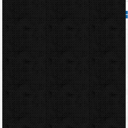
Přidat do košíku
Kód zboží:
570462
Značka:
REMS
Popis
Soubory/Odkazy
Zařazení
Komentáře (0)
Soubory/Odkazy
Katalogový list
Zařazení