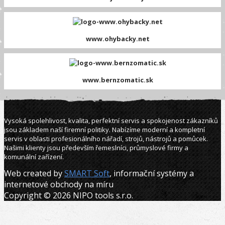
www.ohybacky.net
www.bernzomatic.sk
Vysoká spolehlivost, kvalita, perfektní servis a spokojenost zákazníků
jsou základem naší firemní politiky. Nabízíme moderní a kompletní
servis v oblasti profesionálního nářadí, strojů, nástrojů a pomůcek.
Našimi klienty jsou především řemeslníci, průmyslové firmy a
komunální zařízení.
Web created by
SMART Soft
, informační systémy a
internetové obchody na míru
Copyright © 2026 NIPO tools s.r.o.