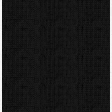
Lisování
Lisování / Radiální-Lisovací kleště
Komentáře
Přidat komentář
Sortiment
Akce
Bazar
Novinky
Videoinspekce