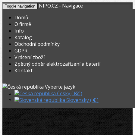
NIPO.CZ - Navigace
Toggle navigation
Domů
O firmě
Info
KOŠÍK
V nákupním košíku máte
0
ks zboží.
Katalog
0,00
Registrovat
Přihlásit
Celkem:
Kč
Obchodní podmínky
GDPR
NIPO.CZ
»
Lisování
»
Radiální-Lisovací kleště
»
Vrácení zboží
Zpětný odběr elektrozařízení a baterií
REMS Lisovací kleště TH 17
Kontakt
Akční
REMS Lisovací kleště TH 17
Vyberte jazyk
Česky (
Kč
)
Slovensky (
€
)