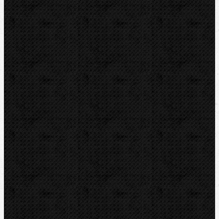
Radiální-Stroje s kleštěmi
Radiální-Lisovací kleště
Lisovací kroužky PR-3S
Viega MegaPress
Roth. Kroužky
Radiální-Minipressy
Radiální Minipressy a kleště 19kN
Radiální-Lisovací kleště MINI
Radiální-Dělící a kabelové kleště
Axiální
Příslušenství
Systém Cats
Závitořezy