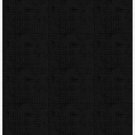
Řezáky a kolečka
Odhrotovače, kalibry
Úkosovače
Hasáky, kleště, klíče
Ohýbačky
Vyhrdlovače
Lisování
Radiální-Stroje bez kleští (Basic)