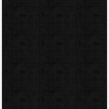
Drážkovače
Pily
Tlakové pumpy
Čističky kanalizace
Odvápňovací systémy
Klimatizační technika