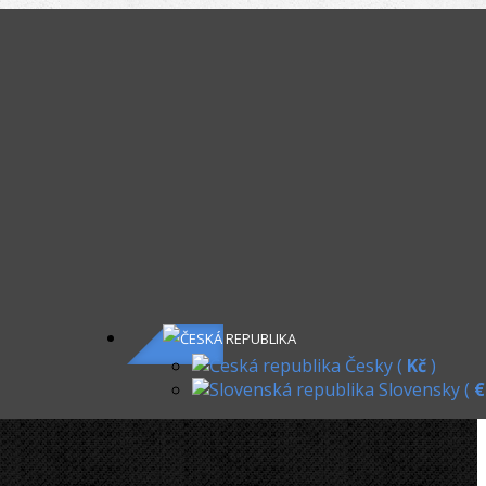
KOŠÍK
Česky (
Kč
)
Slovensky (
€