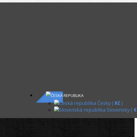
KOŠÍK
Česky (
Kč
)
Slovensky (
€