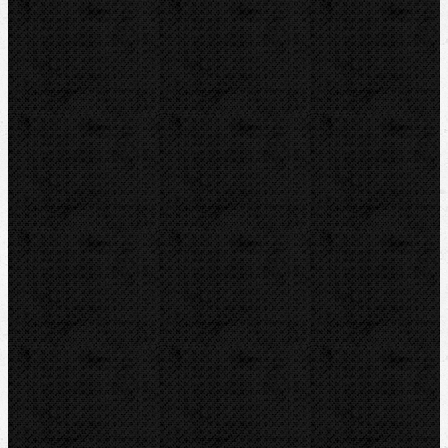
Kontakt
NIPO Tools s.r.o
Lipová 7
CZ-763 26 LUHAČOVICE
Telefon obj.:
602 719 020
Telefon fakt.:
608 719 020
nipo@nipo.cz
E-mail:
Platební brána GOPAY