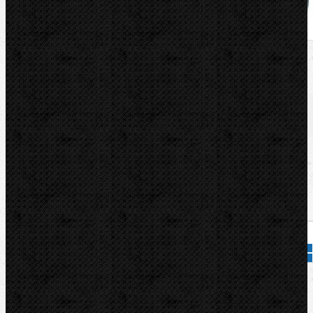
U nás zaplatíte
478,00
Kč
U nás zaplatíte s DPH
578,38
Kč
Dostupnost:
Na dotaz
Množství:
Přidat do košíku
Kód zboží:
182050