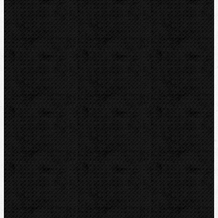
Bazar
Novinky
Videoinspekce
Detektory a těsnění
Montážní výbava
Svěráky a pracovní stoly
Pájení a hořáky