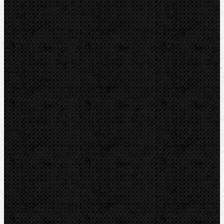
VIRAX
LEISTER
CBC
KEMPER
Guilbert EXPRESS
ZENTEN