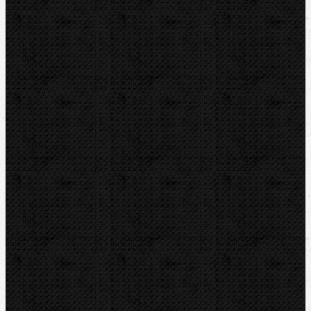
Ohýbačky
Vyhrdlovače
Lisování
Závitořezy
Drážkovače
Pily
Tlakové pumpy