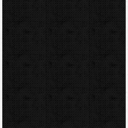
DYTRON
KNIPEX
LOXEAL
REED
HEUER
IRWIN
RYOBI