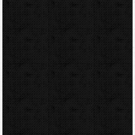
Svářečky plastů
Nůžky
Řezáky a kolečka
Odhrotovače, kalibry
Úkosovače
Hasáky, kleště, klíče