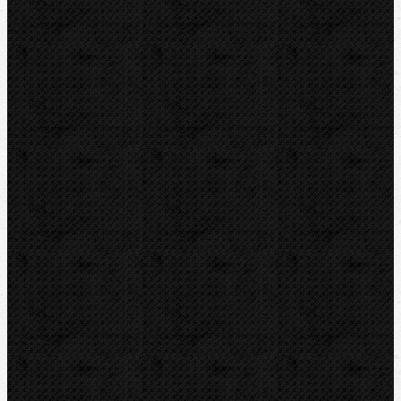
Jádrové vrtáky
Příslušenství
Drážkování do zdiva a betonu
Magnetické vrtačky
Nástroje s válcovou stopkou
Navrtávací soupravy
SDS-plus a SDS-max-Nástroje
Vrtací bimetalové sady a stroje
Vrtací bimetalové korunky
Vrtací diamantové korunky
Stupňovité a kuželové vrtáky
Vrtání do skla a keramiky
Elektomontážní nářadí