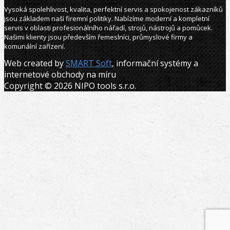
Vysoká spolehlivost, kvalita, perfektní servis a spokojenost zákazníků
jsou základem naší firemní politiky. Nabízíme moderní a kompletní
servis v oblasti profesionálního nářadí, strojů, nástrojů a pomůcek.
Našimi klienty jsou především řemeslníci, průmyslové firmy a
komunální zařízení.
Web created by
SMART Soft
, informační systémy a
internetové obchody na míru
Copyright © 2026 NIPO tools s.r.o.