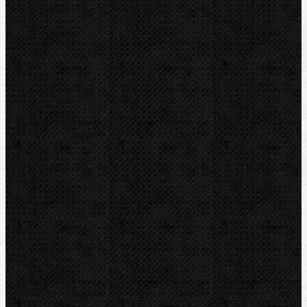
Značka:
REMS
Popis
Zařazení
Komentáře (0)
Zařazení
Vrtání a frézy
Vrtání a frézy / Příslušenství
Komentáře
Přidat komentář
Sortiment
Akce