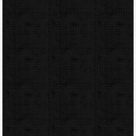
Lokalizace a trasování
Značky
RIDGID
BERNZOMATIC
NIPO
ROTHENBERGER
REMS