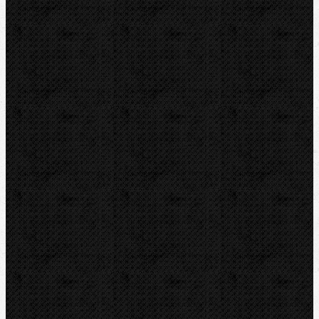
Čističky kanalizace
Odvápňovací systémy
Klimatizační technika
Vysoušení, odvlhčování
Zmrazovací zařízení
Vrtání a frézy
Vrtačky a kladiva
Jádrové vrtačky