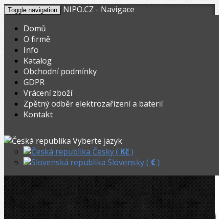
NIPO.CZ - Navigace
Toggle navigation
Domů
O firmě
Info
KOŠÍK
V nákupním košíku máte
0
ks zboží.
Katalog
0,00
Registrovat
Přihlásit
Celkem:
Kč
Obchodní podmínky
GDPR
NIPO.CZ
»
Vrtání a frézy
»
Příslušenství
»
Vrácení zboží
Zpětný odběr elektrozařízení a baterií
REMS Usazovací železa pro narážecí kotvy M 12
Kontakt
REMS Usazovací železa pro narážecí
Vyberte jazyk
kotvy M 12
Česky (
Kč
)
Slovensky (
€
)