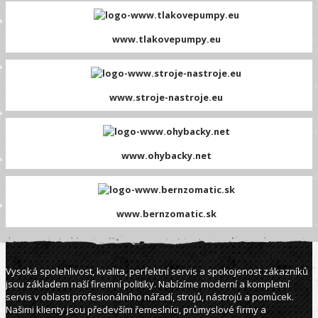
www.tlakovepumpy.eu
www.stroje-nastroje.eu
www.ohybacky.net
www.bernzomatic.sk
Vysoká spolehlivost, kvalita, perfektní servis a spokojenost zákazníků
jsou základem naší firemní politiky. Nabízíme moderní a kompletní
servis v oblasti profesionálního nářadí, strojů, nástrojů a pomůcek.
Našimi klienty jsou především řemeslníci, průmyslové firmy a