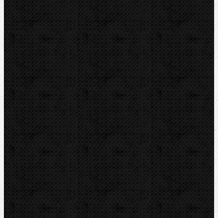
Pily
Tlakové pumpy
Čističky kanalizace
Odvápňovací systémy
Klimatizační technika
Vysoušení, odvlhčování
Zmrazovací zařízení