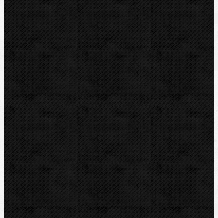
Soubory/Odkazy
Katalogový list
Video
Zařazení