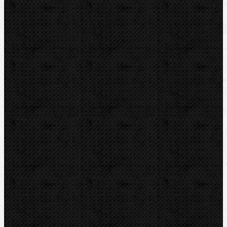
Hasáky, kleště, klíče
Komentáře
Hasáky, kleště, klíče / Hasáky
Přidat komentář
Sortiment
Akce
Bazar
Novinky
Videoinspekce