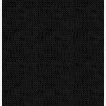
Řezáky a kolečka
Odhrotovače, kalibry
Úkosovače
Hasáky, kleště, klíče
Hasáky
Hasáky kloubové
Hasáky řetězové
Hasáky páskové(kurtové)
Hasáky speciální
Klíče
Kleště