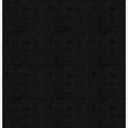
Detektory a těsnění
Montážní výbava
Svěráky a pracovní stoly
Pájení a hořáky
Svářečky plastů
Nůžky