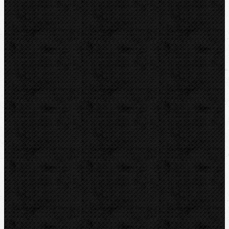
Vrtání a frézy
Elektomontážní nářadí
Lokalizace a trasování
Značky
RIDGID
BERNZOMATIC
NIPO