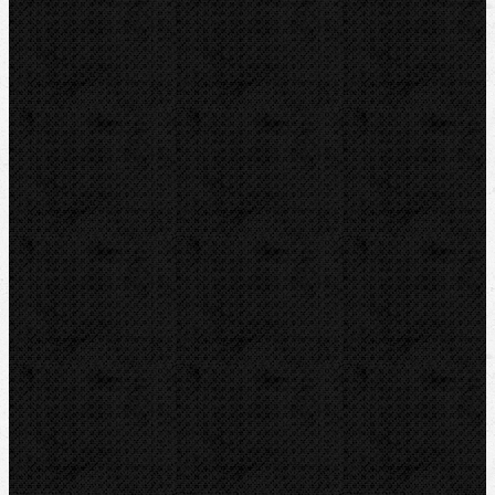
ROTHENBERGER
REMS
VIRAX
LEISTER
CBC
KEMPER
Guilbert EXPRESS