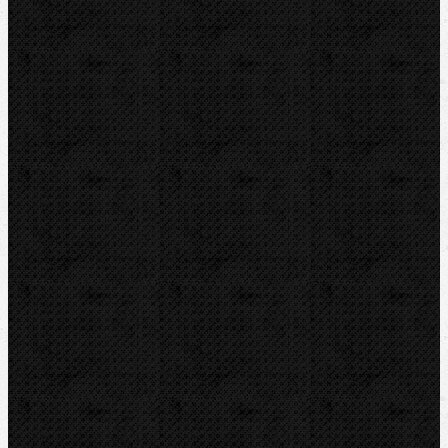
Kleště na trapézové plechy
Příslušenství
Ohýbačky
Vyhrdlovače
Lisování
Závitořezy
Drážkovače