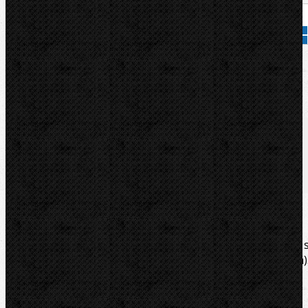
Přidat do košíku
Kód zboží:
18371
Značka:
RIDGID
Popis
Soubory/Odkazy
Videa
Zařazení
Komentáře (0)
Vynikající a osvědčený hasák se dvěmi rukojetěmi a 
čelistmi pro velké zatížení. Model 1140 do 3/4˝ (27mm)
Délka 215mm, hmotnost 0,4kg.