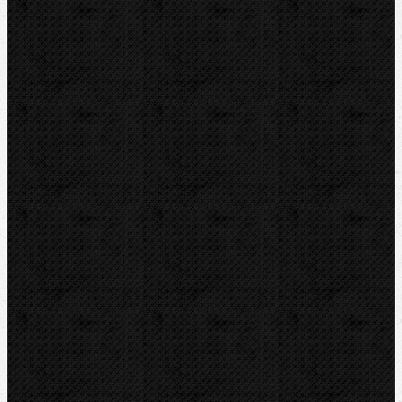
ZENTEN
DYTRON
KNIPEX
LOXEAL
REED
HEUER