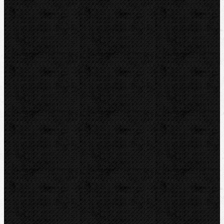
IRWIN
RYOBI
Kontakt
NIPO Tools s.r.o
Lipová 7
CZ-763 26 LUHAČOVICE
Telefon obj.:
602 719 020
Telefon fakt.:
608 719 020
nipo@nipo.cz
E-mail:
Platební brána GOPAY