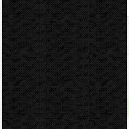
U nás zaplatíte
1 090,00
Kč
U nás zaplatíte s DPH
1 318,90
Kč
Dostupnost:
skladem
Množství: