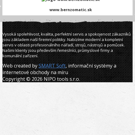
www.bernzomatic.sk
Vysoká spolehlivost, kvalita, perfektní servis a spokojenost zákazníků
jsou základem naší firemní politiky. Nabízíme moderní a kompletní
servis v oblasti profesionálního nářadí, strojů, nástrojů a pomůcek.
Našimi klienty jsou především řemeslníci, průmyslové firmy a
komunální zařízení.
Web created by
SMART Soft
, informační systémy a
internetové obchody na míru
Copyright © 2026 NIPO tools s.r.o.