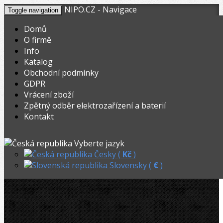
NIPO.CZ - Navigace
Toggle navigation
Domů
O firmě
Info
KOŠÍK
V nákupním košíku máte
0
ks zboží.
Katalog
0,00
Registrovat
Přihlásit
Celkem:
Kč
Obchodní podmínky
GDPR
NIPO.CZ
»
Hasáky, kleště, klíče
»
Hasáky
»
Vrácení zboží
Zpětný odběr elektrozařízení a baterií
Ridgid švédský hasák 3/4˝
Kontakt
Ridgid švédský hasák 3/4˝
Vyberte jazyk
Česky (
Kč
)
Slovensky (
€
)