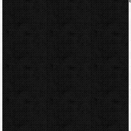
polynukleární aromatické sloučeniny. Kanystr 5l. Tak
jsou k dispozici jako spreje.
Soubory/Odkazy
BL / KBÚ
Zařazení
Závitořezy
Závitořezy / Závitořezný olej
Komentáře
Přidat komentář
Sortiment