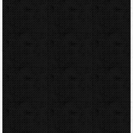
Pájení a hořáky
Svářečky plastů
Nůžky
Řezáky a kolečka
Odhrotovače, kalibry
Úkosovače
Hasáky, kleště, klíče