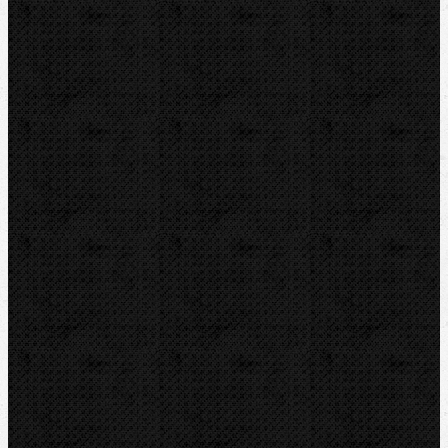
Akce
Bazar
Novinky
Videoinspekce
Detektory a těsnění
Montážní výbava
Svěráky a pracovní stoly