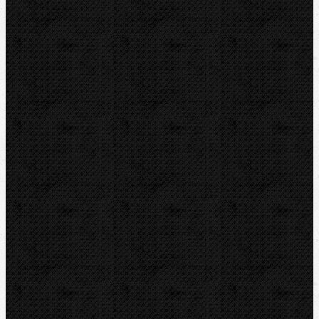
Závitořezný olej
Příslušenství
Drážkovače
Pily
Tlakové pumpy
Čističky kanalizace
Odvápňovací systémy