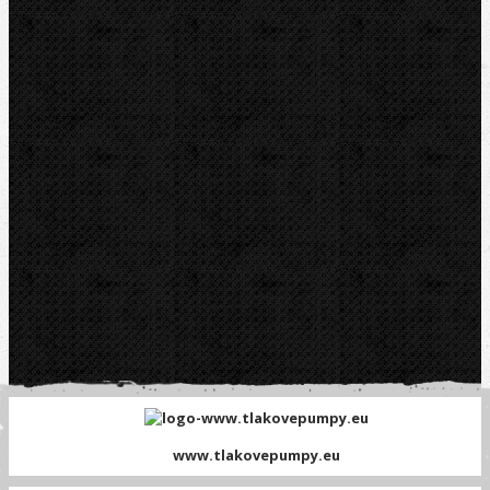
Telefon fakt.:
608 719 020
nipo@nipo.cz
E-mail:
Platební brána GOPAY
www.tlakovepumpy.eu