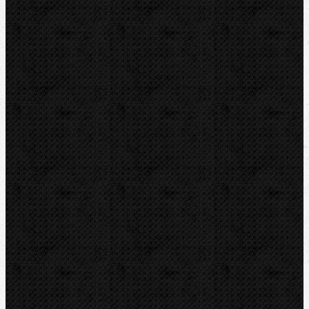
Ohýbačky
Vyhrdlovače
Lisování
Závitořezy
Ruční
Elektrické
Elektrické-stacionární
Závitořezné hlavy a nože
Kruhové závitořezné čelisti
Závitníky a opravné sady