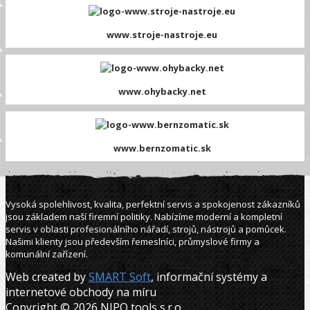
www.stroje-nastroje.eu
www.ohybacky.net
www.bernzomatic.sk
Vysoká spolehlivost, kvalita, perfektní servis a spokojenost zákazníků
jsou základem naší firemní politiky. Nabízíme moderní a kompletní
servis v oblasti profesionálního nářadí, strojů, nástrojů a pomůcek.
Našimi klienty jsou především řemeslníci, průmyslové firmy a
komunální zařízení.
Web created by
SMART Soft
, informační systémy a
internetové obchody na míru
Copyright © 2026 NIPO tools s.r.o.