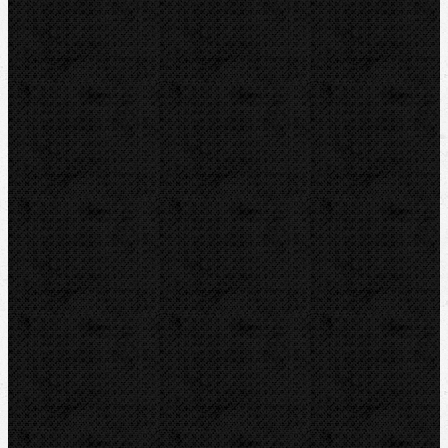
BERNZOMATIC
NIPO
ROTHENBERGER
REMS
VIRAX
LEISTER