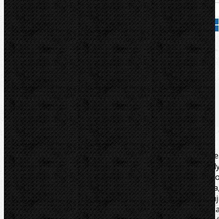
Přidat do košíku
Kód zboží:
11931
Značka:
RIDGID
Popis
Soubory/Odkazy
Zařazení
Komentáře (0)
Vysoce jakostní olej pro všechny závitořezné aplikace
Minerální oleje RIDGID jsou vodou smývatelné a byl
vyvinuty pro dosažení nejvyšších výkonů se zařízením pr
řezání závitů. Pečlivě sledované přísady: mastný olej, síra
prostředek proti pěnění a emulgátor. Neobsahuj
jedovaté sloučeniny, jako jsou polychlorované bifenyly 