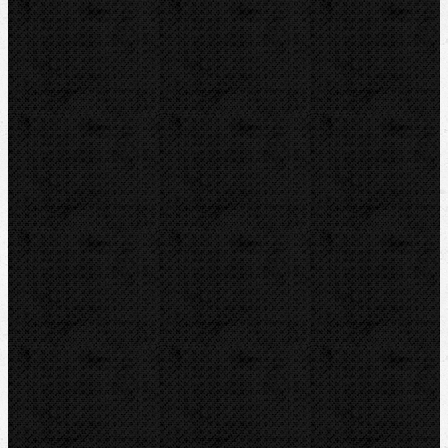
REED
HEUER
IRWIN
RYOBI
Kontakt
NIPO Tools s.r.o
Lipová 7
CZ-763 26 LUHAČOVICE
Telefon obj.:
602 719 020