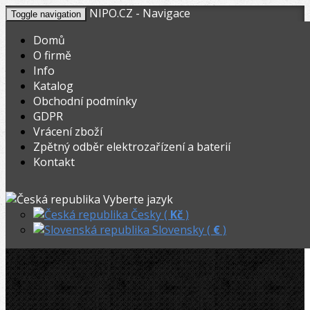
NIPO.CZ - Navigace
Toggle navigation
Domů
O firmě
Info
KOŠÍK
V nákupním košíku máte
0
ks zboží.
Katalog
0,00
Registrovat
Přihlásit
Celkem:
Kč
Obchodní podmínky
GDPR
NIPO.CZ
»
Závitořezy
»
Závitořezný olej
»
Vrácení zboží
Zpětný odběr elektrozařízení a baterií
Ridgid závitořezný olej 5l
Kontakt
Ridgid závitořezný olej 5l
Vyberte jazyk
Česky (
Kč
)
Slovensky (
€
)