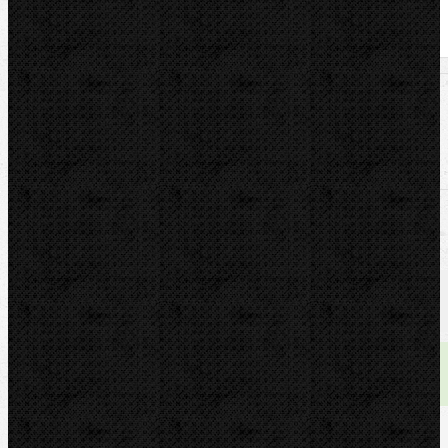
U nás zaplatíte
2 229,00
Kč
U nás zaplatíte s DPH
2 697,09
Kč
Dostupnost:
skladem
Množství: