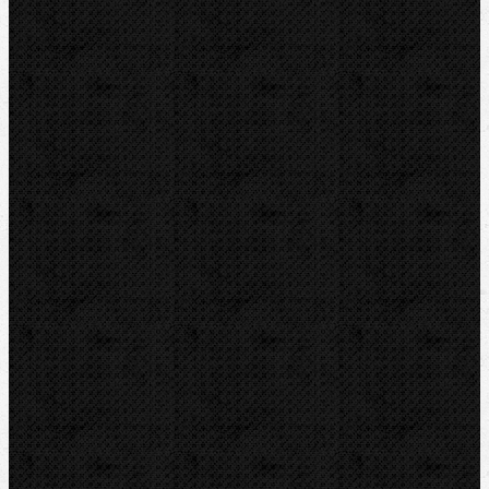
Klimatizační technika
Vysoušení, odvlhčování
Zmrazovací zařízení
Vrtání a frézy
Elektomontážní nářadí
Lokalizace a trasování
Značky
RIDGID