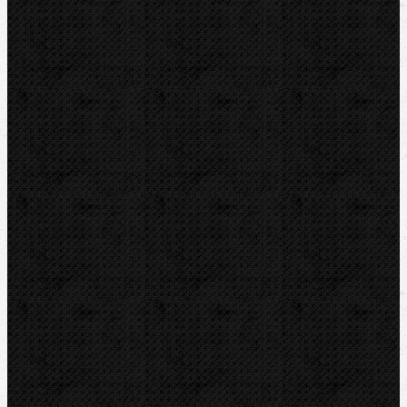
CBC
KEMPER
Guilbert EXPRESS
ZENTEN
DYTRON
KNIPEX
LOXEAL