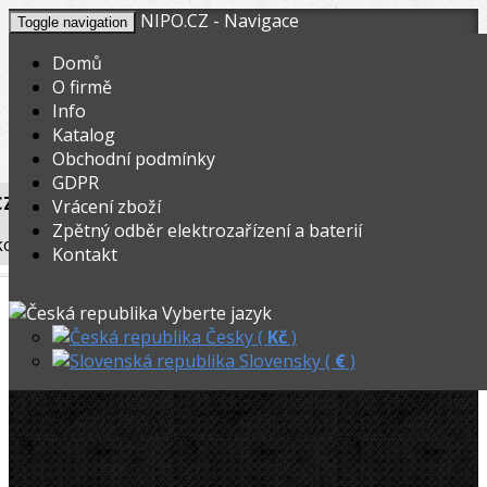
NIPO.CZ - Navigace
Toggle navigation
Domů
O firmě
Info
KOŠÍK
V nákupním košíku máte
0
ks zboží.
Katalog
0,00
Registrovat
Přihlásit
Celkem:
Kč
Obchodní podmínky
GDPR
CZ
»
Klimatizační technika
»
Vrácení zboží
Zpětný odběr elektrozařízení a baterií
kových hadic, s kul.kohoutem, 1,5m, 5/16˝ SAE, R410A, R32
Kontakt
 3 tlakových hadic, s kul.kohoutem,
Vyberte jazyk
˝ SAE, R410A, R32
Česky (
Kč
)
Slovensky (
€
)