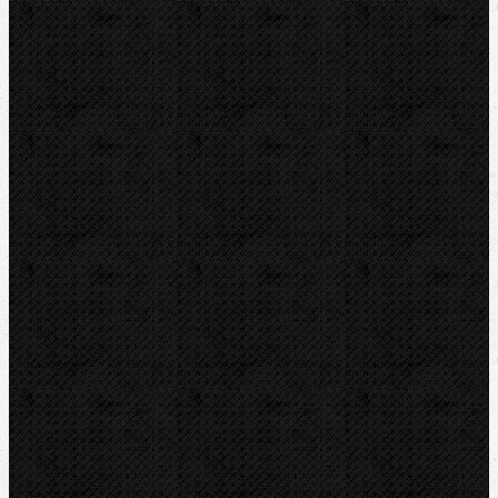
Akce
Bazar
Novinky
Videoinspekce
Detektory a těsnění
Montážní výbava
Svěráky a pracovní stoly