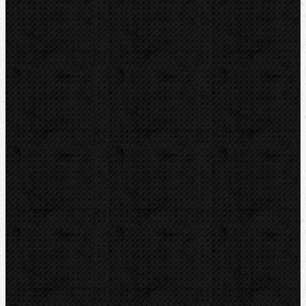
ROTHENBERGER
REMS
VIRAX
LEISTER
CBC
KEMPER
Guilbert EXPRESS