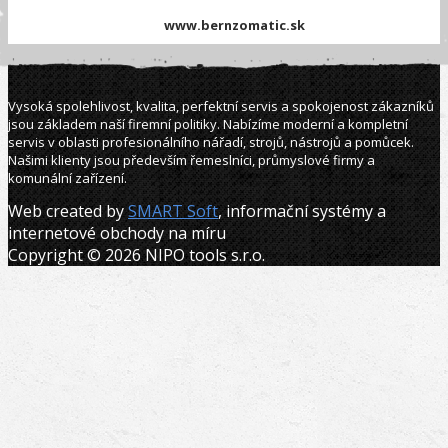
www.bernzomatic.sk
Vysoká spolehlivost, kvalita, perfektní servis a spokojenost zákazníků
jsou základem naší firemní politiky. Nabízíme moderní a kompletní
servis v oblasti profesionálního nářadí, strojů, nástrojů a pomůcek.
Našimi klienty jsou především řemeslníci, průmyslové firmy a
komunální zařízení.
Web created by
SMART Soft
, informační systémy a
internetové obchody na míru
Copyright © 2026 NIPO tools s.r.o.