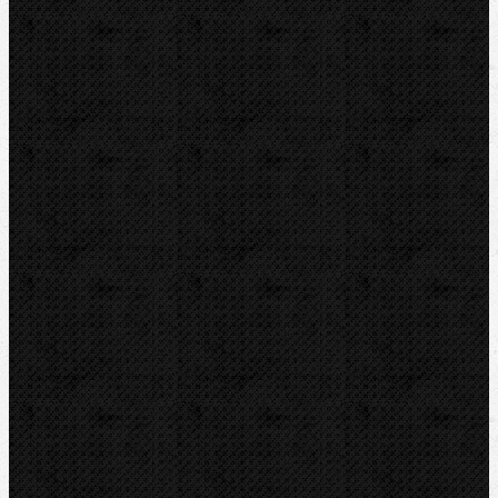
IRWIN
RYOBI
Kontakt
NIPO Tools s.r.o
Lipová 7
CZ-763 26 LUHAČOVICE
Telefon obj.:
602 719 020
Telefon fakt.:
608 719 020
nipo@nipo.cz
E-mail:
Platební brána GOPAY