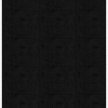
Montážní, plnící a zkušební jednotky
Plnící hadice
Elektronické váhy
Přípojky pro láhve s chladivem
Adaptéry pro láhve s chladivem
Měření a detekce
Příslušenství
Plyny
Vysoušení, odvlhčování
Zmrazovací zařízení