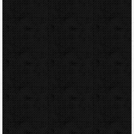
Vrtání a frézy
Elektomontážní nářadí
Lokalizace a trasování
Značky
RIDGID
BERNZOMATIC
NIPO