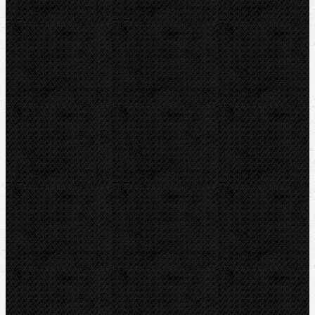
Ohýbačky
Vyhrdlovače
Lisování
Závitořezy
Drážkovače
Pily
Tlakové pumpy