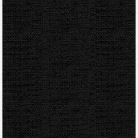
ZENTEN
DYTRON
KNIPEX
LOXEAL
REED
HEUER