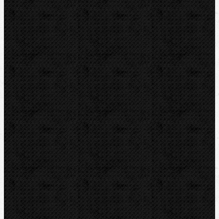
Pájení a hořáky
Svářečky plastů
Nůžky
Řezáky a kolečka
Odhrotovače, kalibry
Úkosovače
Hasáky, kleště, klíče