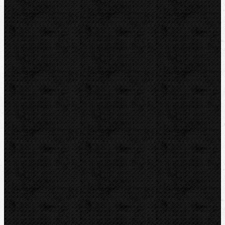
Čističky kanalizace
Odvápňovací systémy
Klimatizační technika
Pertlovače
Odsávání a plnění
Odsávací zařízení / stanice
Vysokovakuové vývěvy
Analogové manometry s hadicemi
Digitální manometry
2-cestné analogové manometry
4-cestné analogové manometry