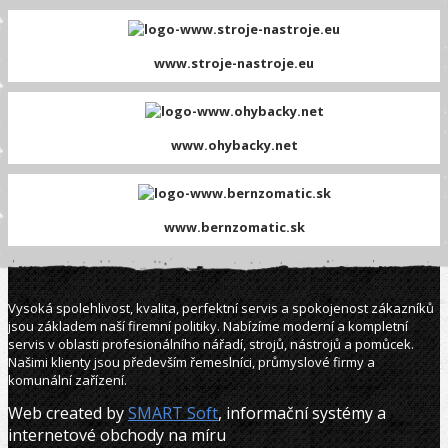
www.stroje-nastroje.eu
www.ohybacky.net
www.bernzomatic.sk
Vysoká spolehlivost, kvalita, perfektní servis a spokojenost zákazníků
jsou základem naší firemní politiky. Nabízíme moderní a kompletní
servis v oblasti profesionálního nářadí, strojů, nástrojů a pomůcek.
Našimi klienty jsou především řemeslníci, průmyslové firmy a
komunální zařízení.
Web created by
SMART Soft
, informační systémy a
internetové obchody na míru