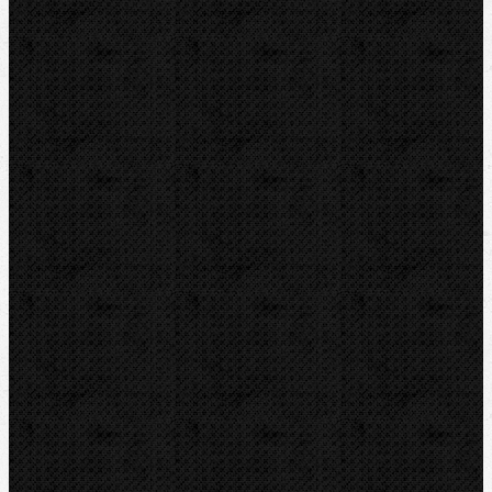
Řezáky a kolečka
Odhrotovače, kalibry
Úkosovače
Hasáky, kleště, klíče
Hasáky
Hasáky kloubové
Hasáky řetězové
Hasáky páskové(kurtové)
Hasáky speciální
Klíče