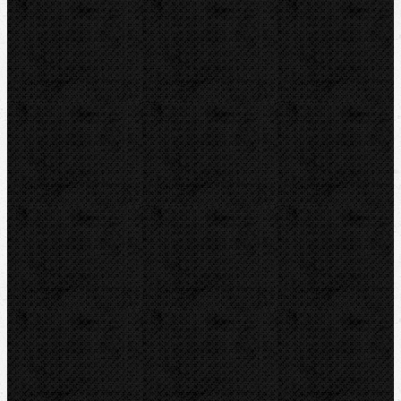
ZENTEN
DYTRON
KNIPEX
LOXEAL
REED
HEUER