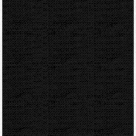
ROTHENBERGER
REMS
VIRAX
LEISTER
CBC
KEMPER
Guilbert EXPRESS