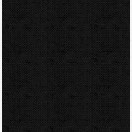
Vrtání a frézy
Elektomontážní nářadí
Lokalizace a trasování
Značky
RIDGID
BERNZOMATIC
NIPO