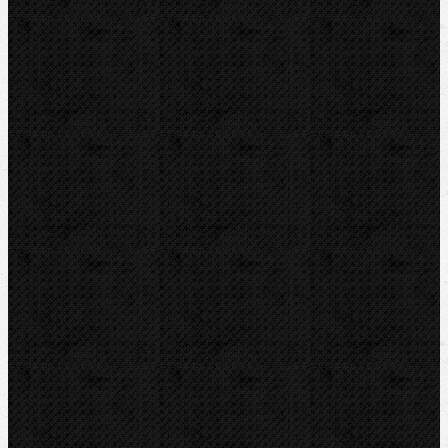
Videoinspekce
Detektory a těsnění
Montážní výbava
Svěráky a pracovní stoly
Pájení a hořáky
Svářečky plastů
Nůžky