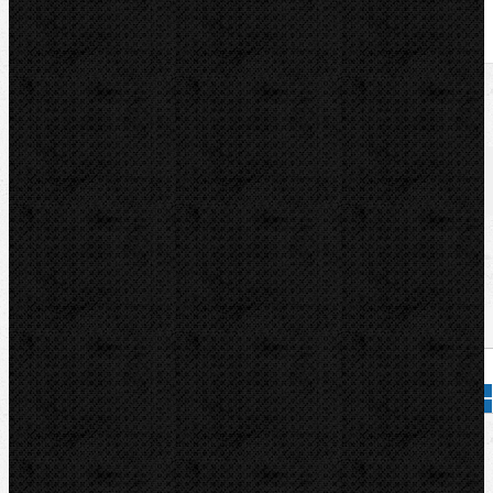
U nás zaplatíte
1 080,00
Kč
U nás zaplatíte s DPH
1 306,80
Kč
Dostupnost:
Na dotaz
Množství:
Přidat do košíku
Kód zboží:
70152