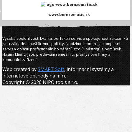
www.bernzomatic.sk
Vysoká spolehlivost, kvalita, perfektní servis a spokojenost zákazníků
jsou základem naší firemní politiky. Nabízíme moderní a kompletní
servis v oblasti profesionálního nářadí, strojů, nástrojů a pomůcek.
Našimi klienty jsou především řemeslníci, průmyslové firmy a
komunální zařízení.
Web created by
SMART Soft
, informační systémy a
internetové obchody na míru
Copyright © 2026 NIPO tools s.r.o.