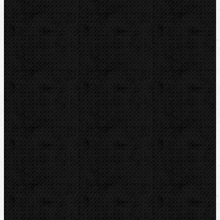
Kleště
Kleště na trapézové plechy
Příslušenství
Ohýbačky
Vyhrdlovače
Lisování
Závitořezy
Drážkovače