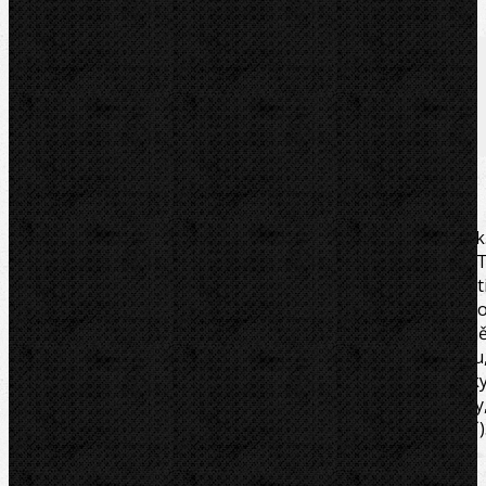
Značka:
ROTHENBERGER
Popis
Soubory/Odkazy
Videa
Zařazení
Komentáře (0)
Klasický, extrémně robustní "HEAVY DUTY" hasák
Monoblok, odlité těleso s vysokou pevností s dvojitým 
profilem, kované čelisti a hák, ozubení přesazené prot
směru otáčení je jemně zabroušeno a indukčně kalen
zušlechtěná a dobře uchopitelná stavící matice. Pružn
uložený hák umožňuje práci jednou rukou jako s ráčnou
samosvorný. Rychlé přednastavení průměru trubk
pomocí stupnice na háku. Vyměnitelné opotřebitelné díly
čelisti a hák lze dokoupit jednotlivě. Délka 300mm (12˝)
Maximální dimenze trubky 2˝ (60mm). Hmotnost 1,25kg.