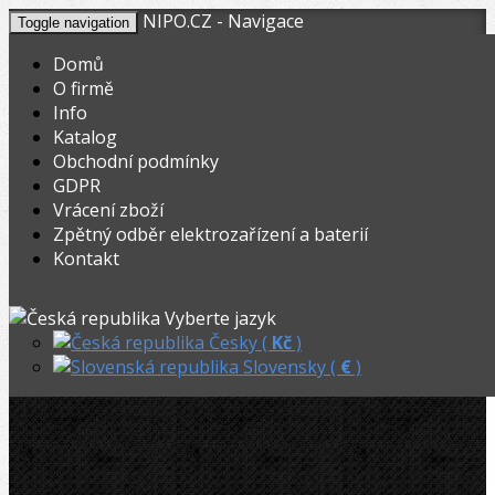
NIPO.CZ - Navigace
Toggle navigation
Domů
O firmě
Info
KOŠÍK
V nákupním košíku máte
0
ks zboží.
Katalog
0,00
Registrovat
Přihlásit
Celkem:
Kč
Obchodní podmínky
GDPR
NIPO.CZ
»
Hasáky, kleště, klíče
»
Hasáky
»
Vrácení zboží
Zpětný odběr elektrozařízení a baterií
Rothenberger Hasák 12˝ do 2˝
Kontakt
Akční
Rothenberger Hasák 12˝ do 2˝
Vyberte jazyk
Česky (
Kč
)
Slovensky (
€
)