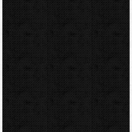
Soubory/Odkazy
Katalogový list
Video