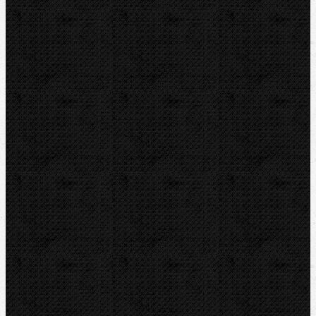
IRWIN
RYOBI
Kontakt
NIPO Tools s.r.o
Lipová 7
CZ-763 26 LUHAČOVICE
Telefon obj.:
602 719 020
Telefon fakt.:
608 719 020
nipo@nipo.cz
E-mail:
Platební brána GOPAY