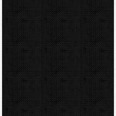
Pily
Tlakové pumpy
Čističky kanalizace
Odvápňovací systémy
Klimatizační technika
Vysoušení, odvlhčování
Zmrazovací zařízení