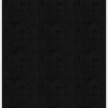
Zařazení
Hasáky, kleště, klíče
Komentáře
Hasáky, kleště, klíče / Hasáky
Přidat komentář
Sortiment
Akce
Bazar
Novinky