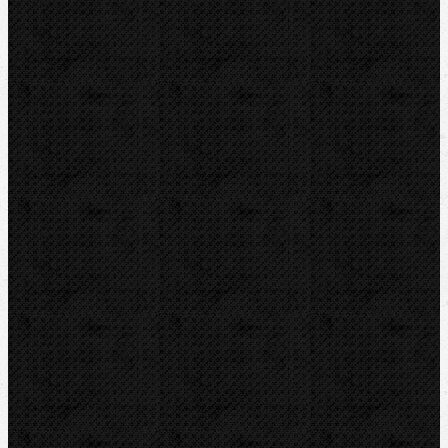
BERNZOMATIC
NIPO
ROTHENBERGER
REMS
VIRAX
LEISTER
CBC