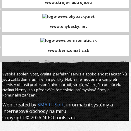
www.stroje-nastroje.eu
www.ohybacky.net
www.bernzomatic.sk
Vysoká spolehlivost, kvalita, perfektní servis a spokojenost zákazníků
jsou základem naší firemní politiky. Nabízíme moderní a kompletní
servis v oblasti profesionálního nářadí, strojů, nástrojů a pomůcek.
Našimi klienty jsou především řemeslníci, průmyslové firmy a
komunální zařízení.
Web created by
SMART Soft
, informační systémy a
internetové obchody na míru
Copyright © 2026 NIPO tools s.r.o.