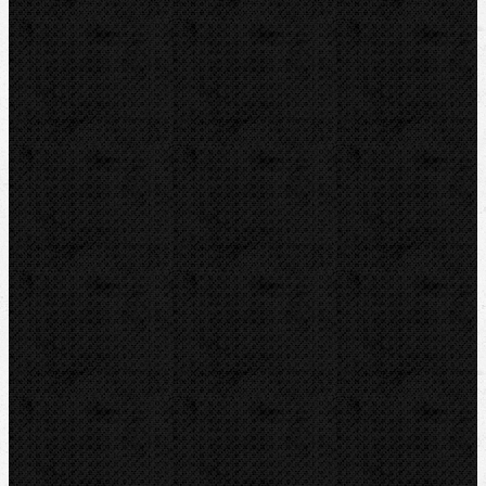
Odhrotovače, kalibry
Úkosovače
Hasáky, kleště, klíče
Ohýbačky
Vyhrdlovače
Lisování
Závitořezy