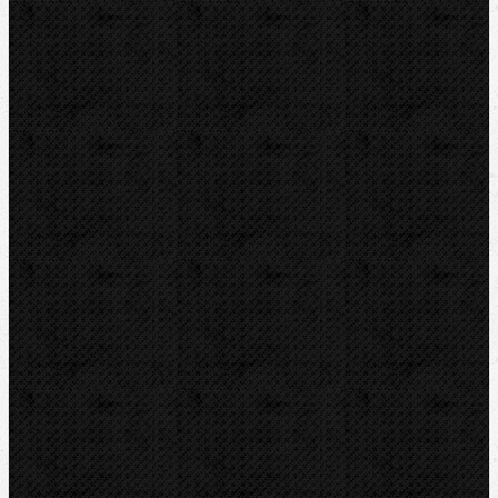
Detektory a těsnění
Montážní výbava
Svěráky a pracovní stoly
Pájení a hořáky
Svářečky plastů
Nůžky
Řezáky a kolečka