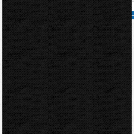
Přidat do košíku
Kód zboží:
FF35075
Značka:
ROTHENBERGER
Popis
Zařazení
Komentáře (0)
Prodloužení 1.1/4˝ UNC 500mm.
Zařazení