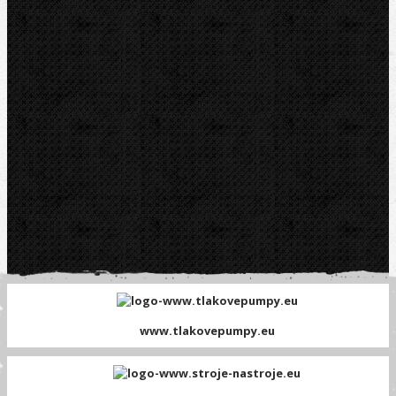
Platební brána GOPAY
www.tlakovepumpy.eu