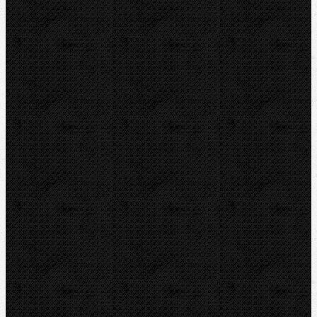
Vysoušení, odvlhčování
Zmrazovací zařízení
Vrtání a frézy
Vrtačky a kladiva
Jádrové vrtačky
Jádrové vrtáky
Příslušenství
Drážkování do zdiva a betonu
Magnetické vrtačky
Nástroje s válcovou stopkou
Navrtávací soupravy
SDS-plus a SDS-max-Nástroje