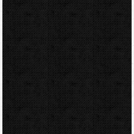
Drážkovače
Pily
Tlakové pumpy
Čističky kanalizace
Odvápňovací systémy
Klimatizační technika