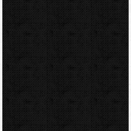
Vrtání a frézy
Vrtání a frézy / Příslušenství
Komentáře
Přidat komentář
Sortiment
Akce
Bazar
Novinky
Videoinspekce