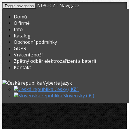
NIPO.CZ - Navigace
Toggle navigation
Domů
O firmě
Info
KOŠÍK
V nákupním košíku máte
0
ks zboží.
Katalog
0,00
Registrovat
Přihlásit
Celkem:
Kč
Obchodní podmínky
GDPR
NIPO.CZ
»
Vrtání a frézy
»
Příslušenství
»
Vrácení zboží
Zpětný odběr elektrozařízení a baterií
Rothenberger Prodloužení 1 1/4˝, 500mm
Kontakt
Rothenberger Prodloužení 1 1/4˝,
Vyberte jazyk
500mm
Česky (
Kč
)
Slovensky (
€
)