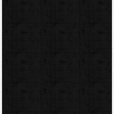
REED
HEUER
IRWIN
RYOBI
Kontakt
NIPO Tools s.r.o
Lipová 7
CZ-763 26 LUHAČOVICE
Telefon obj.:
602 719 020
Telefon fakt.:
608 719 020
nipo@nipo.cz
E-mail: