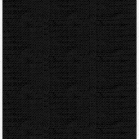
Vrtací bimetalové sady a stroje
Vrtací bimetalové korunky
Vrtací diamantové korunky
Stupňovité a kuželové vrtáky
Vrtání do skla a keramiky
Elektomontážní nářadí
Lokalizace a trasování
Značky
RIDGID