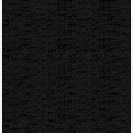
U nás zaplatíte
3 500,00
Kč
U nás zaplatíte s DPH
4 235,00
Kč
Dostupnost:
Na dotaz
Množství: