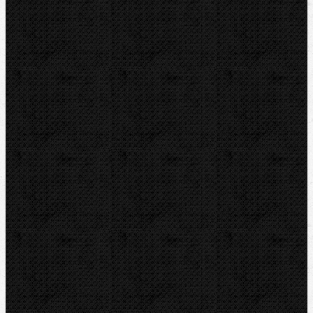
KEMPER
Guilbert EXPRESS
ZENTEN
DYTRON
KNIPEX
LOXEAL