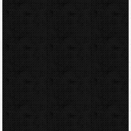
Hasáky páskové(kurtové)
Hasáky speciální
Klíče
Kleště
Kleště na trapézové plechy
Příslušenství
Ohýbačky
Vyhrdlovače
Lisování