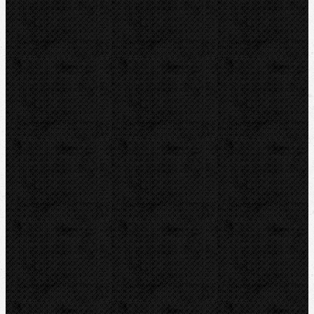
BERNZOMATIC
NIPO
ROTHENBERGER
REMS
VIRAX
LEISTER
CBC