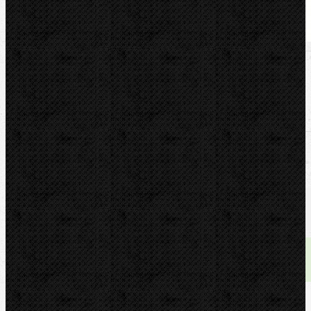
U nás zaplatíte
889,00
Kč
U nás zaplatíte s DPH
1 075,69
Kč
Dostupnost:
skladem
Množství: