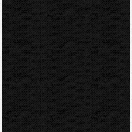
Závitořezy
Drážkovače
Pily
Tlakové pumpy
Čističky kanalizace
Odvápňovací systémy
Klimatizační technika