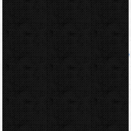
Soubory/Odkazy
Katalogový list
Zařazení
Hasáky, kleště, klíče
Komentáře
Hasáky, kleště, klíče / Hasáky řetězové
Přidat komentář
Sortiment
Akce
Bazar