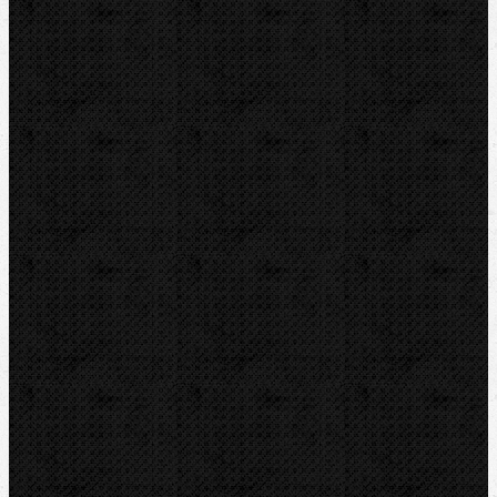
REED
HEUER
IRWIN
RYOBI
Kontakt
NIPO Tools s.r.o
Lipová 7
CZ-763 26 LUHAČOVICE
Telefon obj.:
602 719 020
Telefon fakt.:
608 719 020
nipo@nipo.cz
E-mail: