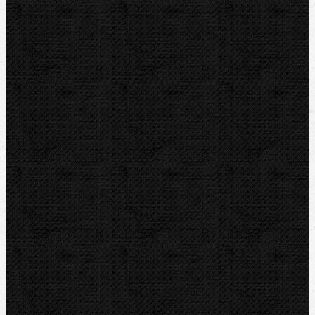
Novinky
Videoinspekce
Detektory a těsnění
Montážní výbava
Svěráky a pracovní stoly
Pájení a hořáky