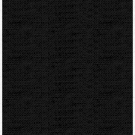
KEMPER
Guilbert EXPRESS
ZENTEN
DYTRON
KNIPEX
LOXEAL