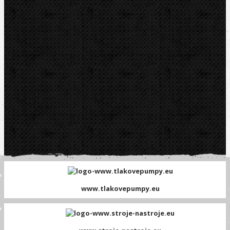
Platební brána GOPAY
www.tlakovepumpy.eu