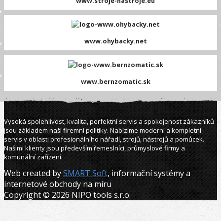
www.stroje-nastroje.eu
www.ohybacky.net
www.bernzomatic.sk
Vysoká spolehlivost, kvalita, perfektní servis a spokojenost zákazníků
jsou základem naší firemní politiky. Nabízíme moderní a kompletní
servis v oblasti profesionálního nářadí, strojů, nástrojů a pomůcek.
Našimi klienty jsou především řemeslníci, průmyslové firmy a
komunální zařízení.
Web created by
SMART Soft
, informační systémy a
internetové obchody na míru
Copyright © 2026 NIPO tools s.r.o.