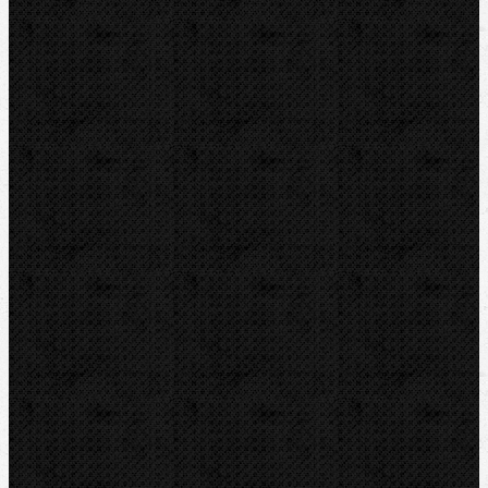
Svářečky plastů
Nůžky
Řezáky a kolečka
Odhrotovače, kalibry
Úkosovače
Hasáky, kleště, klíče
Hasáky
Hasáky kloubové
Hasáky řetězové