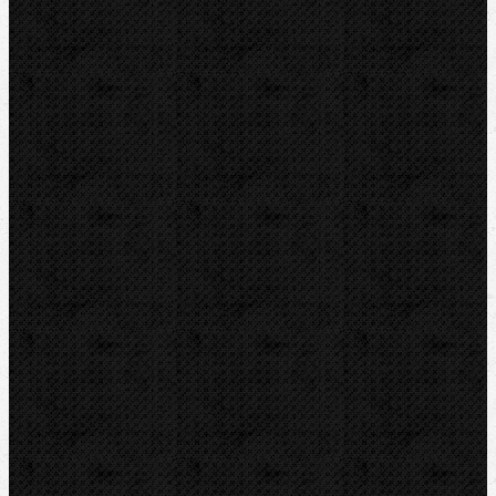
Vysoušení, odvlhčování
Zmrazovací zařízení
Vrtání a frézy
Elektomontážní nářadí
Lokalizace a trasování
Značky
RIDGID