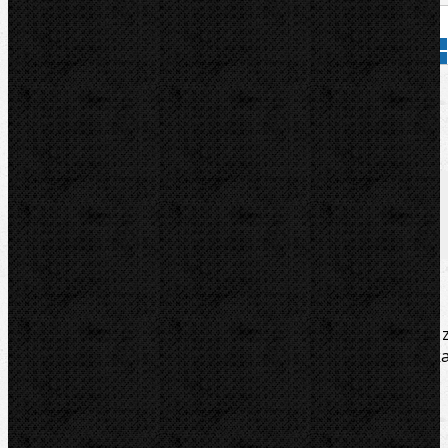
Přidat do košíku
Kód zboží:
70235
Značka:
ROTHENBERGER
Popis
Soubory/Odkazy
Zařazení
Komentáře (0)
Profesionální řetězový hasák 4˝ pravý/levý. Vykován 
chrom-vanadiové oceli. Rozsah 3/8-4˝ (115mm), délk
300mm. Délka řetězu 420mm.