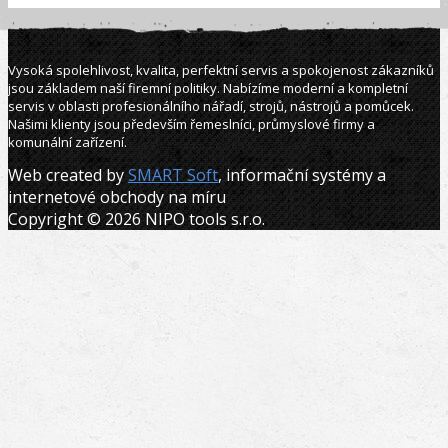
Vysoká spolehlivost, kvalita, perfektní servis a spokojenost zákazníků
jsou základem naší firemní politiky. Nabízíme moderní a kompletní
servis v oblasti profesionálního nářadí, strojů, nástrojů a pomůcek.
Našimi klienty jsou především řemeslníci, průmyslové firmy a
komunální zařízení.
Web created by
SMART Soft
, informační systémy a
internetové obchody na míru
Copyright © 2026 NIPO tools s.r.o.