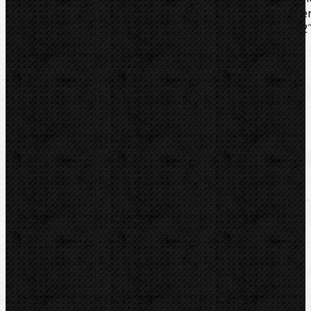
Rothenberger do řezáků ocelových trubek Rothenberge
SUPER 2˝ (obj. č. 70045) nebo do řezáků REMS RAS St 2
(obj. č.113000).
Soubory/Odkazy
Katalogový list
Zařazení
Řezáky a kolečka
Řezné kolečka na ocel
Komentáře
Přidat komentář
Sortiment