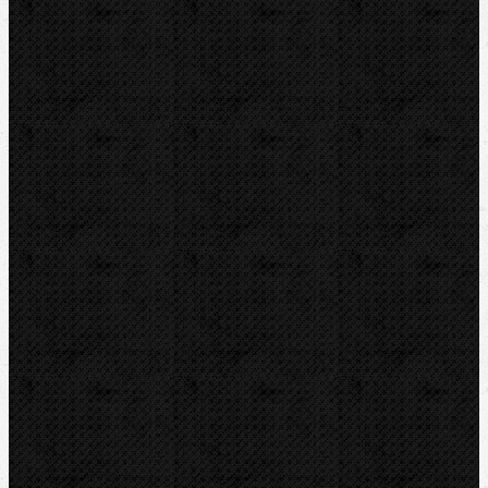
RYOBI
Kontakt
NIPO Tools s.r.o
Lipová 7
CZ-763 26 LUHAČOVICE
Telefon obj.:
602 719 020
Telefon fakt.:
608 719 020
nipo@nipo.cz
E-mail:
Platební brána GOPAY