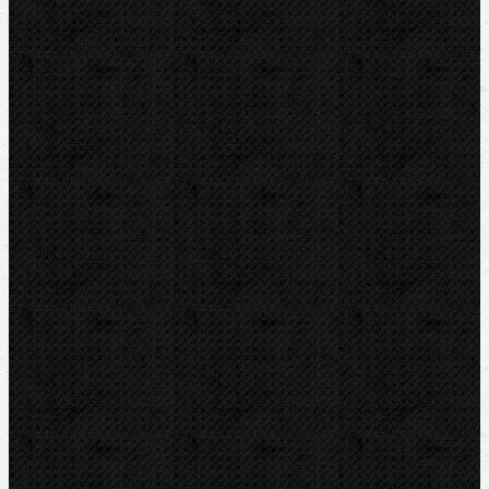
Tlakové pumpy
Čističky kanalizace
Odvápňovací systémy
Klimatizační technika
Vysoušení, odvlhčování
Zmrazovací zařízení
Vrtání a frézy