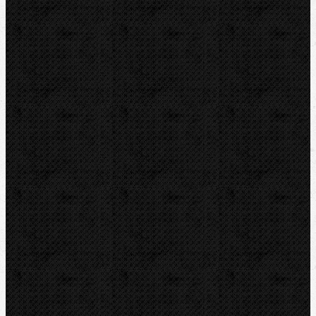
Hasáky, kleště, klíče
Ohýbačky
Vyhrdlovače
Lisování
Závitořezy
Drážkovače
Pily