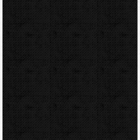
ZENTEN
DYTRON
KNIPEX
LOXEAL
REED
HEUER
IRWIN