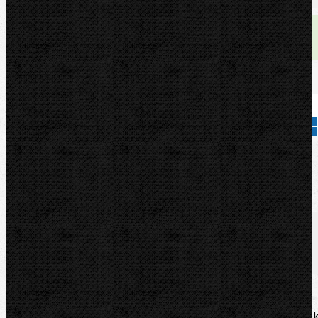
Dostupnost:
skladem
Množství:
Přidat do košíku
Kód zboží:
70051D
Značka:
ROTHENBERGER
Popis
Soubory/Odkazy
Zařazení
Komentáře (0)
Sada 3 kusů vysoce kvalitních řezných koleče