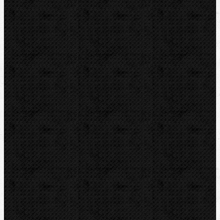
Pájení a hořáky
Svářečky plastů
Nůžky
Řezáky a kolečka
Odhrotovače, kalibry
Úkosovače