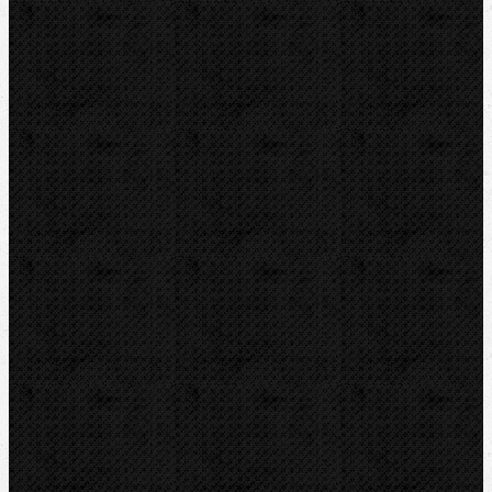
Akce
Bazar
Novinky
Videoinspekce
Detektory a těsnění
Montážní výbava
Svěráky a pracovní stoly