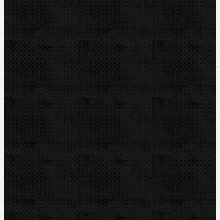
REMS
VIRAX
LEISTER
CBC
KEMPER
Guilbert EXPRESS