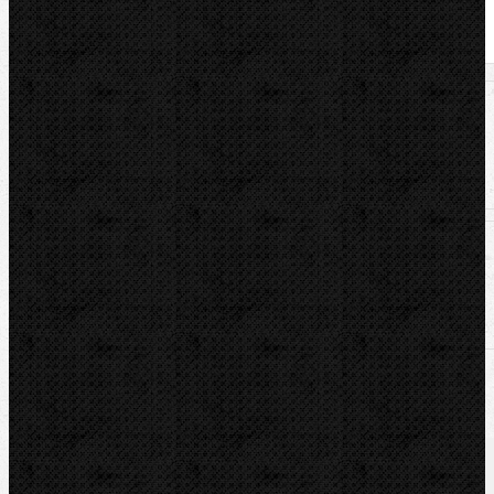
U nás zaplatíte
809,00
Kč
U nás zaplatíte s DPH
978,89
Kč