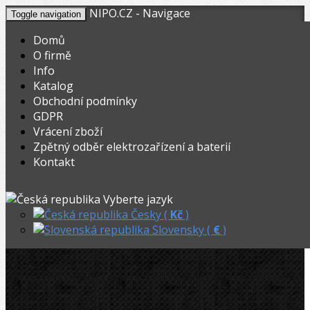
NIPO.CZ - Navigace
Toggle navigation
Domů
O firmě
Info
KOŠÍK
V nákupním košíku máte
0
ks zboží.
Katalog
0,00
Registrovat
Přihlásit
Celkem:
Kč
Obchodní podmínky
GDPR
NIPO.CZ
»
Řezáky a kolečka
»
Řezné kolečka na ocel
»
Vrácení zboží
Zpětný odběr elektrozařízení a baterií
Rothenberger řezné kolečko ocel 2˝, (3ks)
Kontakt
Rothenberger řezné kolečko ocel 2˝,
Vyberte jazyk
(3ks)
Česky (
Kč
)
Slovensky (
€
)