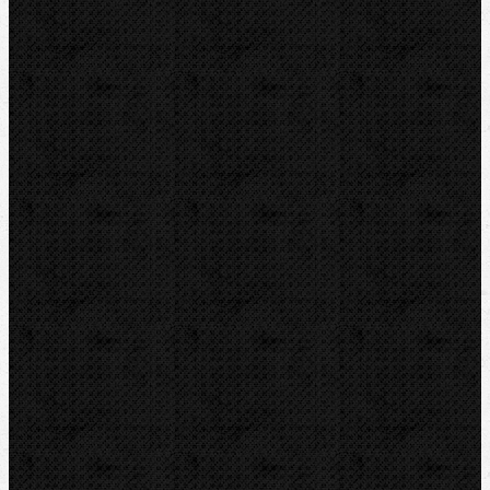
Elektomontážní nářadí
Lokalizace a trasování
Značky
RIDGID
BERNZOMATIC
NIPO
ROTHENBERGER