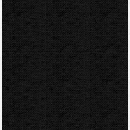
Vysoušení, odvlhčování
Zmrazovací zařízení
Vrtání a frézy
Elektomontážní nářadí
Lokalizace a trasování
Značky
RIDGID