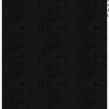
materiály včetně nerezové oceli. Optimální mazací 
chladící vlastnosti - vynikající řezné výsledky a dlouh
trvanlivost závitořezných čelistí. Dodatečná ochrana prot
korozi - delší životnost závitořezných hlav.600ml spray
Zařazení
Závitořezy
Závitořezy / Závitořezný olej
Komentáře
Přidat komentář
Sortiment
Akce