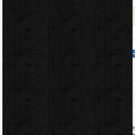
Dostupnost:
skladem
Množství:
Přidat do košíku
Kód zboží:
65008
Značka:
ROTHENBERGER
Popis
Zařazení
Komentáře (0)
Rothenberger RONOL - vysoce výkonný závitořezný ole
na minerální bázi. Mimořádně vhodný pro všechn