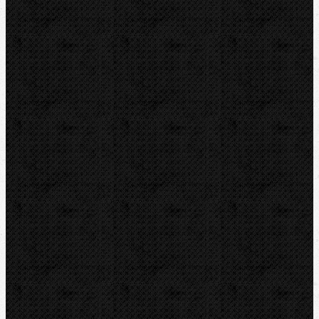
Příslušenství
Drážkovače
Pily
Tlakové pumpy
Čističky kanalizace
Odvápňovací systémy
Klimatizační technika