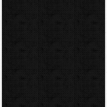
BERNZOMATIC
NIPO
ROTHENBERGER
REMS
VIRAX
LEISTER
CBC