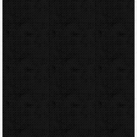
KEMPER
Guilbert EXPRESS
ZENTEN
DYTRON
KNIPEX
LOXEAL