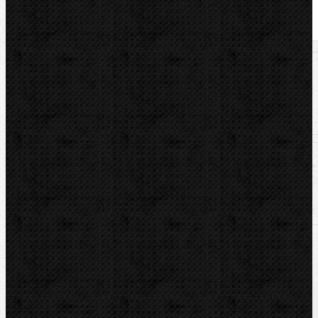
U nás zaplatíte
299,00
Kč
U nás zaplatíte s DPH
361,79
Kč