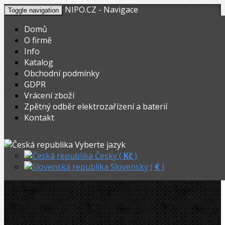
NIPO.CZ - Navigace
Toggle navigation
Domů
O firmě
Info
KOŠÍK
V nákupním košíku máte
0
ks zboží.
Katalog
0,00
Registrovat
Přihlásit
Celkem:
Kč
Obchodní podmínky
GDPR
NIPO.CZ
»
Závitořezy
»
Závitořezný olej
»
Vrácení zboží
Zpětný odběr elektrozařízení a baterií
Rothenberger Ronol spray 600ml
Kontakt
Akční
Rothenberger Ronol spray 600ml
Vyberte jazyk
Česky (
Kč
)
Slovensky (
€
)