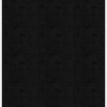
Svářečky plastů
Nůžky
Řezáky a kolečka
Odhrotovače, kalibry
Úkosovače
Hasáky, kleště, klíče