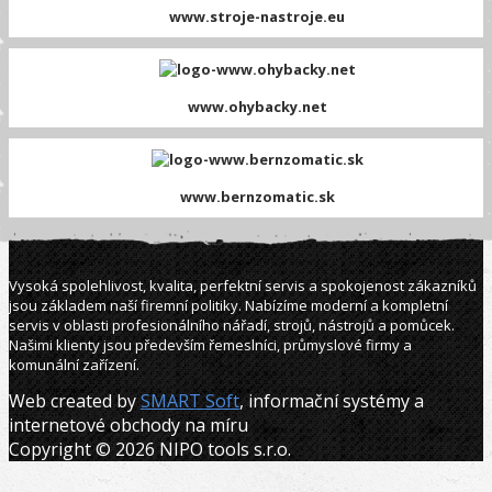
www.stroje-nastroje.eu
www.ohybacky.net
www.bernzomatic.sk
Vysoká spolehlivost, kvalita, perfektní servis a spokojenost zákazníků
jsou základem naší firemní politiky. Nabízíme moderní a kompletní
servis v oblasti profesionálního nářadí, strojů, nástrojů a pomůcek.
Našimi klienty jsou především řemeslníci, průmyslové firmy a
komunální zařízení.
Web created by
SMART Soft
, informační systémy a
internetové obchody na míru
Copyright © 2026 NIPO tools s.r.o.