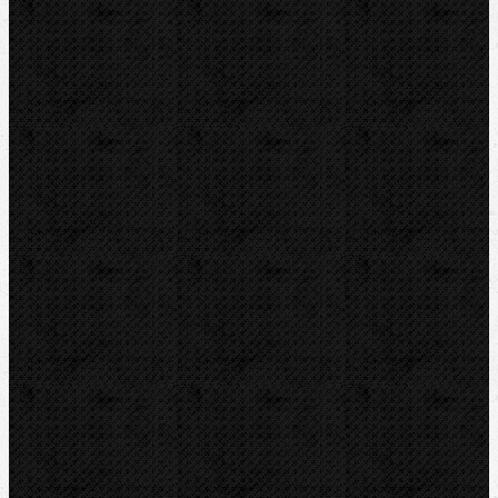
REED
HEUER
IRWIN
RYOBI
Kontakt
NIPO Tools s.r.o
Lipová 7
CZ-763 26 LUHAČOVICE
Telefon obj.:
602 719 020
Telefon fakt.:
608 719 020
nipo@nipo.cz
E-mail: