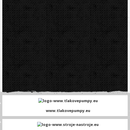
Platební brána GOPAY
www.tlakovepumpy.eu