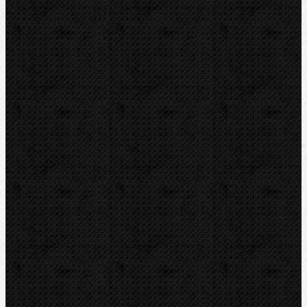
Ohýbačky
Vyhrdlovače
Lisování
Závitořezy
Ruční
Elektrické
Elektrické-stacionární
Závitořezné hlavy a nože
Kruhové závitořezné čelisti
Závitníky a opravné sady
Závitořezný olej