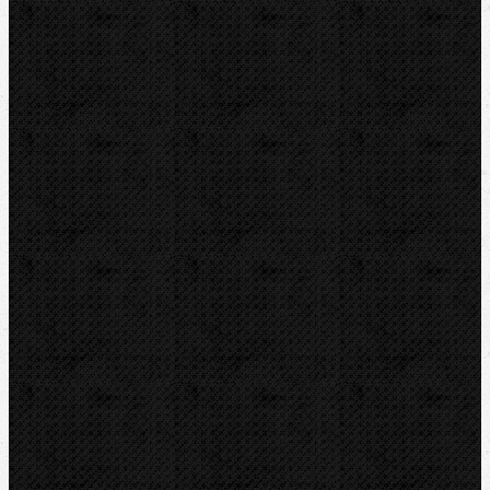
Bazar
Novinky
Videoinspekce
Detektory a těsnění
Montážní výbava
Svěráky a pracovní stoly
Pájení a hořáky