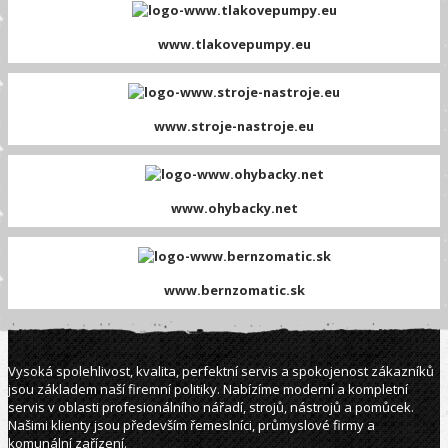
www.tlakovepumpy.eu
www.stroje-nastroje.eu
www.ohybacky.net
www.bernzomatic.sk
Vysoká spolehlivost, kvalita, perfektní servis a spokojenost zákazníků
jsou základem naší firemní politiky. Nabízíme moderní a kompletní
servis v oblasti profesionálního nářadí, strojů, nástrojů a pomůcek.
Našimi klienty jsou především řemeslníci, průmyslové firmy a
komunální zařízení.