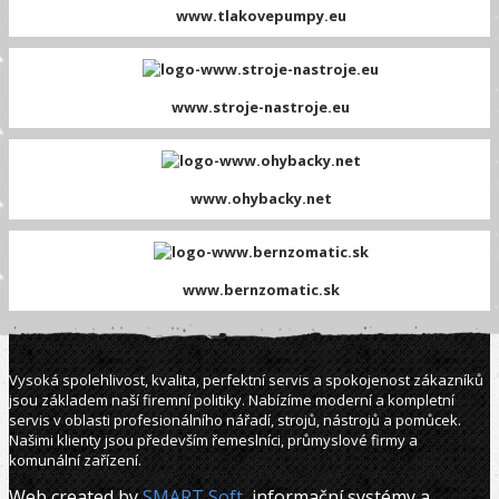
www.tlakovepumpy.eu
www.stroje-nastroje.eu
www.ohybacky.net
www.bernzomatic.sk
Vysoká spolehlivost, kvalita, perfektní servis a spokojenost zákazníků
jsou základem naší firemní politiky. Nabízíme moderní a kompletní
servis v oblasti profesionálního nářadí, strojů, nástrojů a pomůcek.
Našimi klienty jsou především řemeslníci, průmyslové firmy a
komunální zařízení.
Web created by
SMART Soft
, informační systémy a