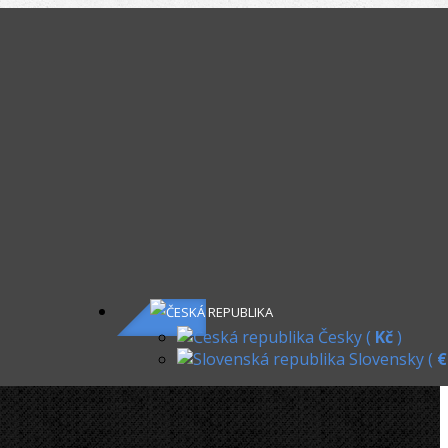
KOŠÍK
Česky (
Kč
)
Slovensky (
€