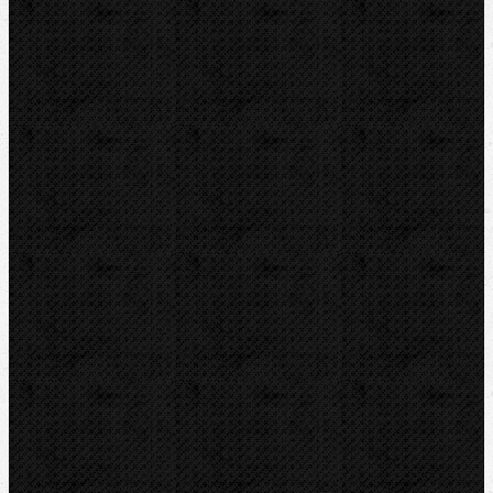
DYTRON
KNIPEX
LOXEAL
REED
HEUER
IRWIN