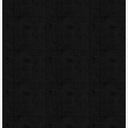
Elektomontážní nářadí
Lokalizace a trasování
Značky
RIDGID
BERNZOMATIC
NIPO
ROTHENBERGER