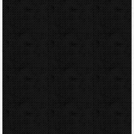
Montážní výbava
Svěráky a pracovní stoly
Pájení a hořáky
Svářečky plastů
Nůžky
Řezáky a kolečka