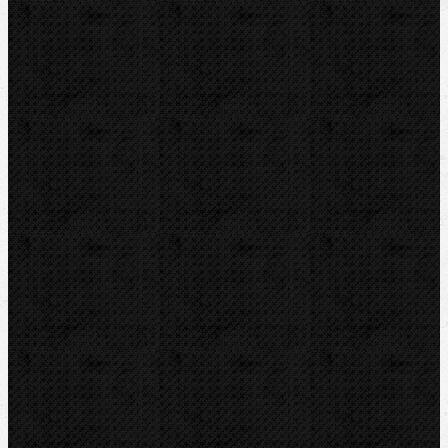
Přidat komentář
Sortiment
Akce
Bazar
Novinky
Videoinspekce
Detektory a těsnění