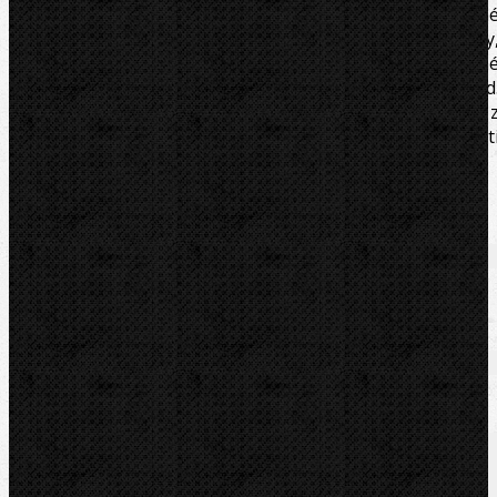
Profesionální páskové hasáky Virax umožňují pevn
uchopení dílů s relativně hladkým povrchem jako trubky
baterie, filtry, konektory, fitinky nebo chromovan
armatury, díly z nerezové oceli, mědi, plastu a pod
Vyměnitelný, vysoce odolný nylonový pás. Rukojeť 
vysoce odolné lehké slitiny.Profil na konci rukojet
umožňuje samovolné zesílení uchopení.
Soubory/Odkazy
Video návod
Zařazení
Hasáky, kleště, klíče
Hasáky, kleště, klíče / Hasáky páskové(kurtové)
Komentáře