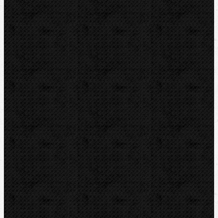
Ohýbačky
Vyhrdlovače
Lisování
Závitořezy
Drážkovače
Pily