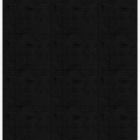
RYOBI
Kontakt
NIPO Tools s.r.o
Lipová 7
CZ-763 26 LUHAČOVICE
Telefon obj.:
602 719 020
Telefon fakt.:
608 719 020
nipo@nipo.cz
E-mail:
Platební brána GOPAY