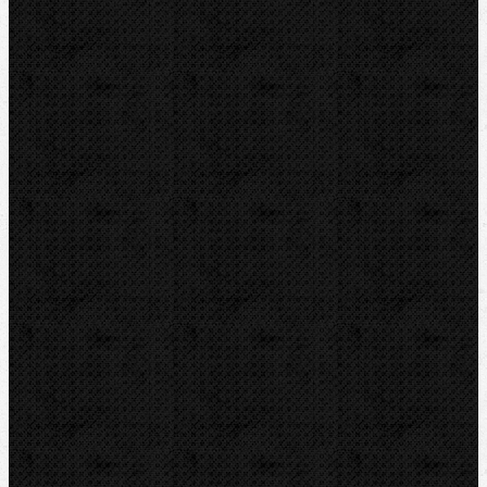
Tlakové pumpy
Čističky kanalizace
Odvápňovací systémy
Klimatizační technika
Vysoušení, odvlhčování
Zmrazovací zařízení
Vrtání a frézy