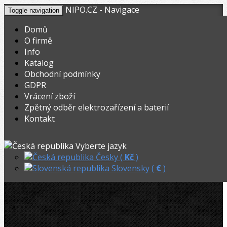
NIPO.CZ - Navigace
Toggle navigation
Domů
O firmě
Info
KOŠÍK
V nákupním košíku máte
0
ks zboží.
Katalog
0,00
Registrovat
Přihlásit
Celkem:
Kč
Obchodní podmínky
GDPR
NIPO.CZ
»
Hasáky, kleště, klíče
»
Vrácení zboží
Zpětný odběr elektrozařízení a baterií
Virax páskový hasák 350mm / 450mm
Kontakt
Virax páskový hasák 350mm /
Vyberte jazyk
450mm
Česky (
Kč
)
Slovensky (
€
)