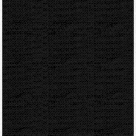
REMS
VIRAX
LEISTER
CBC
KEMPER
Guilbert EXPRESS
ZENTEN