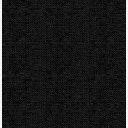
Odhrotovače, kalibry
Úkosovače
Hasáky, kleště, klíče
Hasáky
Hasáky kloubové
Hasáky řetězové
Hasáky páskové(kurtové)
Hasáky speciální
Klíče
Kleště
Kleště na trapézové plechy
Příslušenství