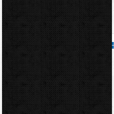
Dostupnost:
Na dotaz
Množství:
Přidat do košíku
Kód zboží:
011600
Značka:
VIRAX
Popis
Soubory/Odkazy
Zařazení
Komentáře (0)