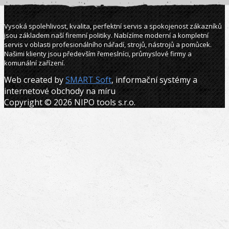
Vysoká spolehlivost, kvalita, perfektní servis a spokojenost zákazníků
jsou základem naší firemní politiky. Nabízíme moderní a kompletní
servis v oblasti profesionálního nářadí, strojů, nástrojů a pomůcek.
Našimi klienty jsou především řemeslníci, průmyslové firmy a
komunální zařízení.
Web created by
SMART Soft
, informační systémy a
internetové obchody na míru
Copyright © 2026 NIPO tools s.r.o.