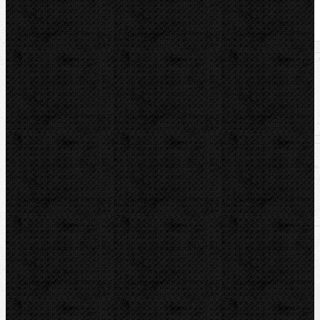
U nás zaplatíte
1 499,00
Kč
U nás zaplatíte s DPH
1 813,79
Kč