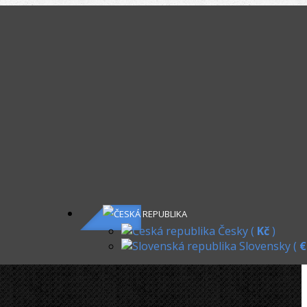
KOŠÍK
Česky (
Kč
)
Slovensky (
€