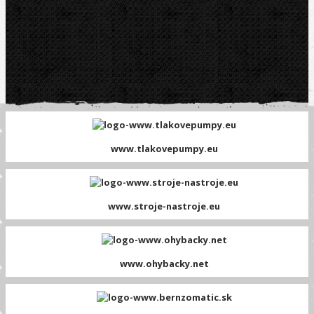
www.tlakovepumpy.eu
www.stroje-nastroje.eu
www.ohybacky.net