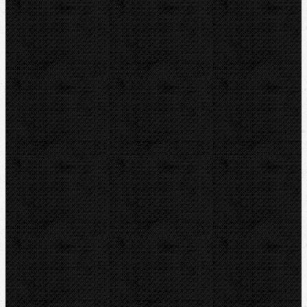
REED
HEUER
IRWIN
RYOBI
Kontakt
NIPO Tools s.r.o
Lipová 7
CZ-763 26 LUHAČOVICE
Telefon obj.:
602 719 020