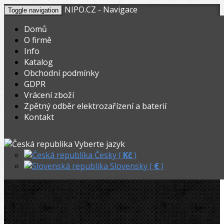
NIPO.CZ - Navigace
Toggle navigation
Domů
O firmě
Info
KOŠÍK
V nákupním košíku máte
0
ks zboží.
Katalog
0,00
Registrovat
Přihlásit
Celkem:
Kč
Obchodní podmínky
GDPR
NIPO.CZ
»
Svářečky plastů
»
Vrácení zboží
Zpětný odběr elektrozařízení a baterií
Leister tryska zploštělá 3 x 1,5 mm pro Hot Jet
Kontakt
Leister tryska zploštělá 3 x 1,5 mm
Vyberte jazyk
pro Hot Jet
Česky (
Kč
)
Slovensky (
€
)