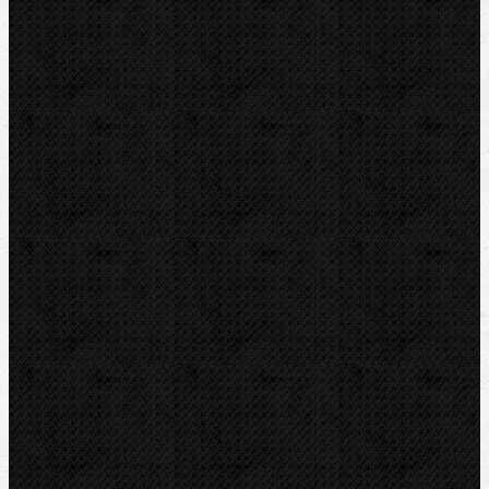
Katalogový list
Zařazení
Svářečky plastů
Komentáře
Svářečky plastů / Horkovzdušné
Svářečky plastů / Horkovzdušné / Příslušenství
Přidat komentář
Sortiment
Akce