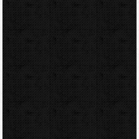
Bazar
Novinky
Videoinspekce
Detektory a těsnění
Montážní výbava
Svěráky a pracovní stoly
Pájení a hořáky