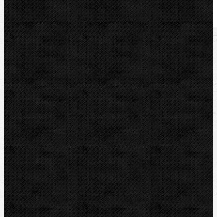
U nás zaplatíte
1 299,00
Kč
U nás zaplatíte s DPH
1 571,79
Kč
Dostupnost:
Na dotaz
Množství: