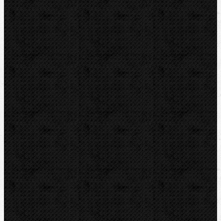
Svářečky plastů
Polyfuzní - trnové
Polyfuzní-nožové a deskové
Nástavce na trnové
Nástavce na nožové a deskové
Horkovzdušné
Na elektrotvarovky
Na tupo
Extrudéry
Orbitální škrabky
Příslušenství
Nůžky