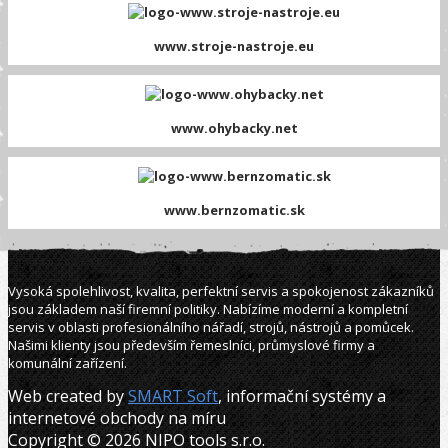
www.stroje-nastroje.eu
www.ohybacky.net
www.bernzomatic.sk
Vysoká spolehlivost, kvalita, perfektní servis a spokojenost zákazníků
jsou základem naší firemní politiky. Nabízíme moderní a kompletní
servis v oblasti profesionálního nářadí, strojů, nástrojů a pomůcek.
Našimi klienty jsou především řemeslníci, průmyslové firmy a
komunální zařízení.
Web created by
SMART Soft
, informační systémy a
internetové obchody na míru
Copyright © 2026 NIPO tools s.r.o.