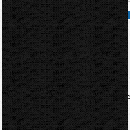
Přidat do košíku
Kód zboží:
107.148
Značka:
LEISTER
Popis
Soubory/Odkazy
Zařazení
Komentáře (0)
Pro přístroje LEISTER Hot Jet S. Leister tryska zploštělá 
x 1,5 mm. Násuvní hrdlo ø 21,3mm. Délka 40 mm.
Soubory/Odkazy