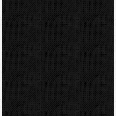
BERNZOMATIC
NIPO
ROTHENBERGER
REMS
VIRAX
LEISTER