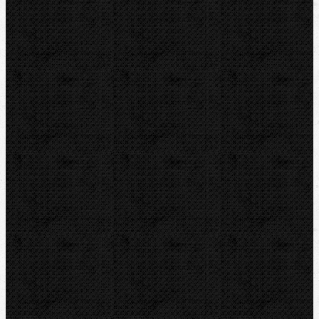
CBC
KEMPER
Guilbert EXPRESS
ZENTEN
DYTRON
KNIPEX
LOXEAL