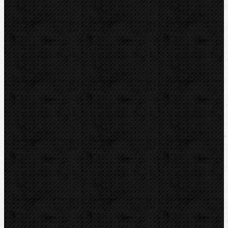
Vysoušení, odvlhčování
Zmrazovací zařízení
Vrtání a frézy
Elektomontážní nářadí
Lokalizace a trasování
Značky
RIDGID