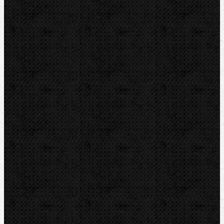
Závitořezy
Drážkovače
Pily
Tlakové pumpy
Čističky kanalizace
Odvápňovací systémy
Klimatizační technika