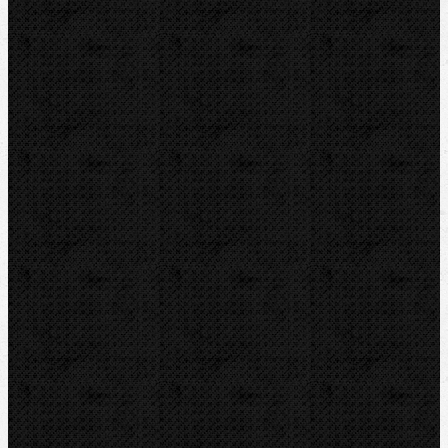
Řezáky a kolečka
Odhrotovače, kalibry
Úkosovače
Hasáky, kleště, klíče
Ohýbačky
Vyhrdlovače
Lisování