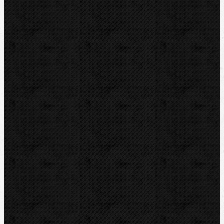
NIPO
ROTHENBERGER
REMS
VIRAX
LEISTER
CBC
KEMPER