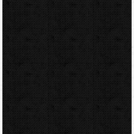
Videoinspekce
Detektory a těsnění
Montážní výbava
Svěráky a pracovní stoly
Pájení a hořáky
Svářečky plastů
Polyfuzní - trnové
Polyfuzní-nožové a deskové