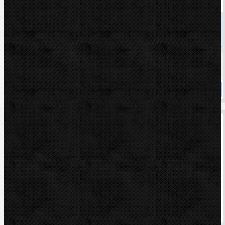
Kód: 36630
Cena
15 990,00 Kč
Cena s DPH
19 347,90 Kč
Dostupnost
Na dotaz
Koupit
Dytron P-4a 1200W, desková, komplet, TW, blue
Kód: 04988