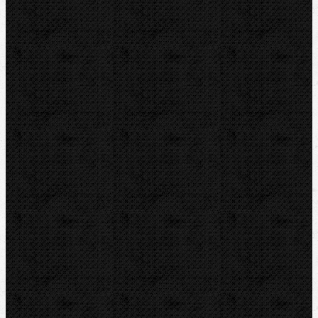
Zmrazovací zařízení
Vrtání a frézy
Elektomontážní nářadí
Lokalizace a trasování
Značky
RIDGID
BERNZOMATIC