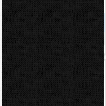
Dytron P-4a sólo 1200 W, desková, TW
Kód: 04373
Cena
8 304,00 Kč
Cena s DPH
10 047,84 Kč
Dostupnost
Na dotaz
Koupit
Dytron P-4a, 1200W, desková, komplet, TW, blue
set 50-110mm