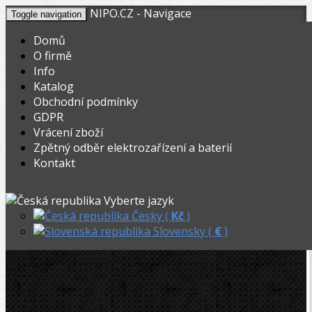
NIPO.CZ - Navigace
Toggle navigation
Domů
O firmě
Info
KOŠÍK
V nákupním košíku máte
0
ks zboží.
Katalog
0,00
Registrovat
Přihlásit
Celkem:
Kč
Obchodní podmínky
GDPR
NIPO.CZ
»
Svářečky plastů
»
Vrácení zboží
Zpětný odběr elektrozařízení a baterií
Polyfuzní-nožové a deskové
Kontakt
Polyfuzní-nožové a deskové
Vyberte jazyk
Česky (
Kč
)
Slovensky (
€
)
FILTROVAT DLE VÝROBCŮ
ROZSAH CENY
Dostupnost:
vše
skladem
Řadit podle: