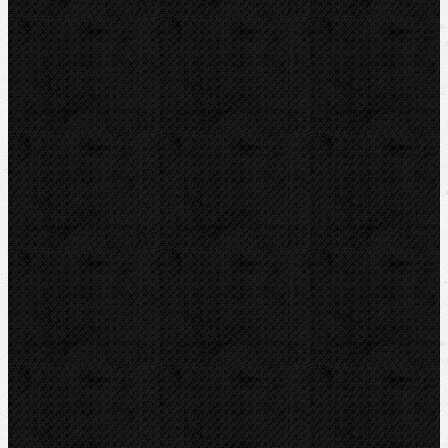
Nástavce na trnové
Nástavce na nožové a deskové
Horkovzdušné
Na elektrotvarovky
Na tupo
Extrudéry
Orbitální škrabky
Příslušenství
Nůžky
Řezáky a kolečka