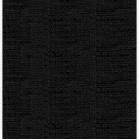
Drážkovače
Pily
Tlakové pumpy
Čističky kanalizace
Odvápňovací systémy
Klimatizační technika
Vysoušení, odvlhčování