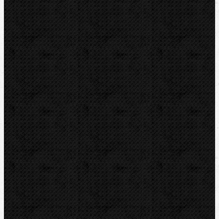
Guilbert EXPRESS
ZENTEN
DYTRON
KNIPEX
LOXEAL
REED