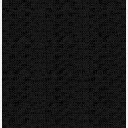
Odhrotovače, kalibry
Úkosovače
Hasáky, kleště, klíče
Ohýbačky
Vyhrdlovače
Lisování
Závitořezy