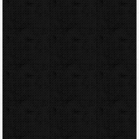
HEUER
IRWIN
RYOBI
Kontakt
NIPO Tools s.r.o
Lipová 7
CZ-763 26 LUHAČOVICE
Telefon obj.:
602 719 020
Telefon fakt.:
608 719 020
nipo@nipo.cz
E-mail:
Platební brána GOPAY