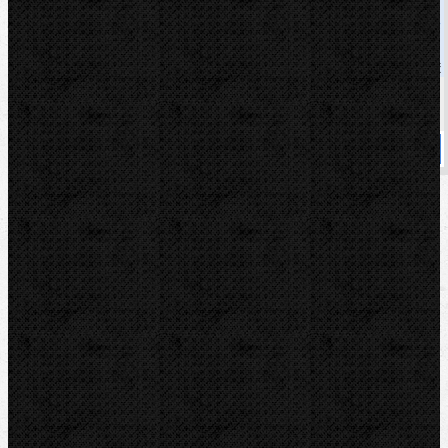
Cena
17 990,00 Kč
Cena s DPH
21 767,90 Kč
Dostupnost
Na dotaz
Koupit
Sortiment
Akce
Bazar
Novinky