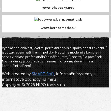
www.ohybacky.net
www.bernzomatic.sk
Vysoká spolehlivost, kvalita, perfektní servis a spokojenost zákazníků
jsou základem naší firemní politiky. Nabízíme moderní a kompletní
servis v oblasti profesionálního nářadí, strojů, nástrojů a pomůcek.
Našimi klienty jsou především řemeslníci, průmyslové firmy a
komunální zařízení.
Web created by
SMART Soft
, informační systémy a
internetové obchody na míru
Copyright © 2026 NIPO tools s.r.o.