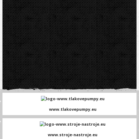
www.tlakovepumpy.eu
www.stroje-nastroje.eu