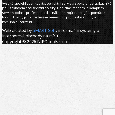
Vysoká spolehlivost, kvalita, perfektní servis a spokojenost zákazníků
jsou základem naší firemní politiky. Nabízíme moderní a kompletní
servis v oblasti profesionálního nářadí, strojů, nástrojů a pomůcek.
Našimi klienty jsou především řemeslníci, průmyslové firmy a
komunální zařízení.
Web created by
SMART Soft
, informační systémy a
internetové obchody na míru
Copyright © 2026 NIPO tools s.r.o.