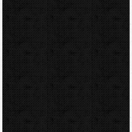
Vyhrdlovače
Kombinované sady
Pertlovače(lemovače)
Příslušenství
Lisování
Závitořezy
Drážkovače
Pily