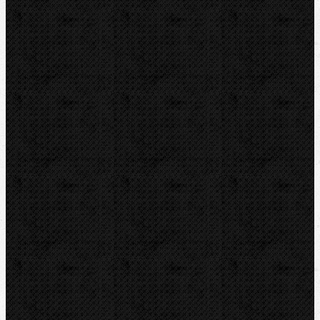
RYOBI
Kontakt
NIPO Tools s.r.o
Lipová 7
CZ-763 26 LUHAČOVICE
Telefon obj.:
602 719 020
Telefon fakt.:
608 719 020
nipo@nipo.cz
E-mail:
Platební brána GOPAY