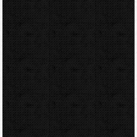
REMS
VIRAX
LEISTER
CBC
KEMPER
Guilbert EXPRESS
ZENTEN