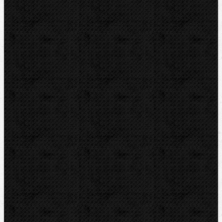
Tlakové pumpy
Čističky kanalizace
Odvápňovací systémy
Klimatizační technika
Vysoušení, odvlhčování
Zmrazovací zařízení
Vrtání a frézy