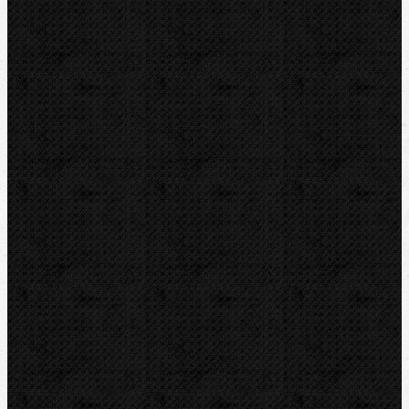
Elektomontážní nářadí
Lokalizace a trasování
Značky
RIDGID
BERNZOMATIC
NIPO
ROTHENBERGER