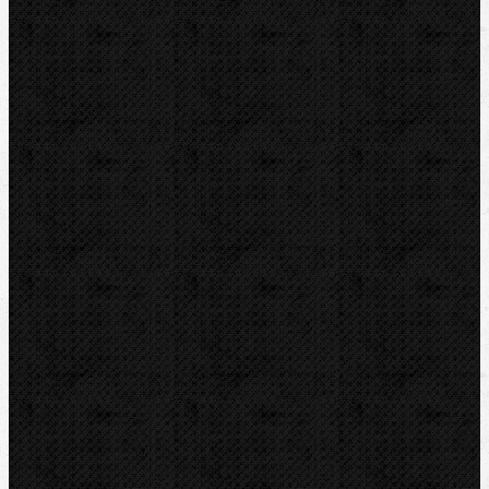
Videoinspekce
Detektory a těsnění
Montážní výbava
Svěráky a pracovní stoly
Pájení a hořáky
Svářečky plastů
Nůžky