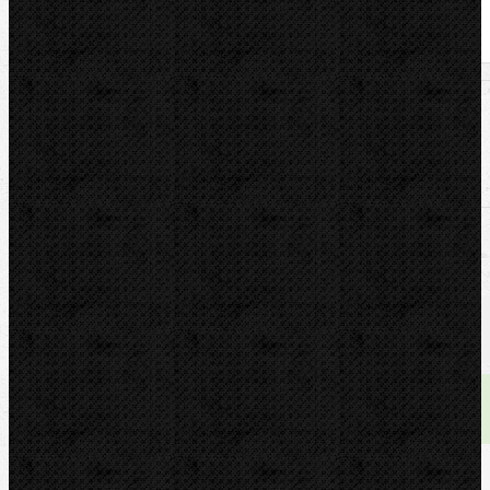
U nás zaplatíte
3 200,00
Kč
U nás zaplatíte s DPH
3 872,00
Kč
Dostupnost:
skladem
Množství: