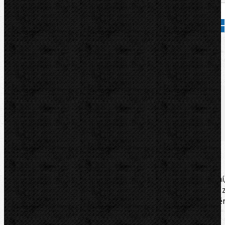
Přidat do košíku
Kód zboží:
1.1012
Značka:
ROTHENBERGER
Popis
Soubory/Odkazy
Videa
Zařazení
Komentáře (0)
Nítovaná vysoce kvalitní rozšiřovací hlava k rozšiřování
redukování a kalibrování trubek z měkké mědi, hliníku a 
měkké oceli s minimálním vynaložením síly. Průmě
12mm.