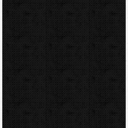
Řezáky a kolečka
Odhrotovače, kalibry
Úkosovače
Hasáky, kleště, klíče
Ohýbačky
Vyhrdlovače
Expandery
Expanderové hlavy