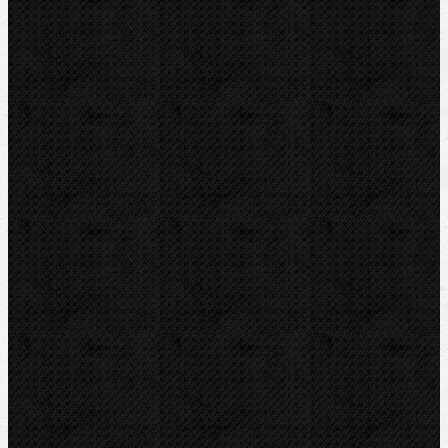
Soubory/Odkazy
Katalogový list
Video
Video