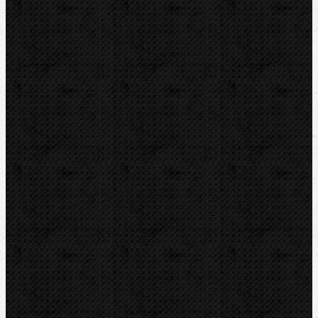
DYTRON
KNIPEX
LOXEAL
REED
HEUER
IRWIN