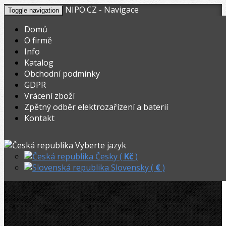
NIPO.CZ - Navigace
Toggle navigation
Domů
O firmě
Info
KOŠÍK
V nákupním košíku máte
0
ks zboží.
Katalog
0,00
Registrovat
Přihlásit
Celkem:
Kč
Obchodní podmínky
GDPR
NIPO.CZ
»
Vyhrdlovače
»
Expanderové hlavy
»
Vrácení zboží
Zpětný odběr elektrozařízení a baterií
Rothenberger rozšiřovací hlava 12 x 1,2 mm
Kontakt
Rothenberger rozšiřovací hlava 12 x
Vyberte jazyk
1,2 mm
Česky (
Kč
)
Slovensky (
€
)