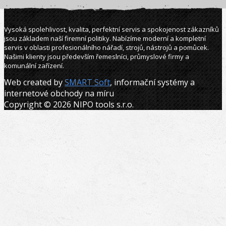
Vysoká spolehlivost, kvalita, perfektní servis a spokojenost zákazníků
jsou základem naší firemní politiky. Nabízíme moderní a kompletní
servis v oblasti profesionálního nářadí, strojů, nástrojů a pomůcek.
Našimi klienty jsou především řemeslníci, průmyslové firmy a
komunální zařízení.
Web created by
SMART Soft
, informační systémy a
internetové obchody na míru
Copyright © 2026 NIPO tools s.r.o.