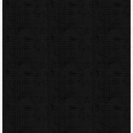
Zařazení
Vyhrdlovače
Komentáře
Vyhrdlovače / Expanderové hlavy
Přidat komentář
Sortiment
Akce
Bazar
Novinky